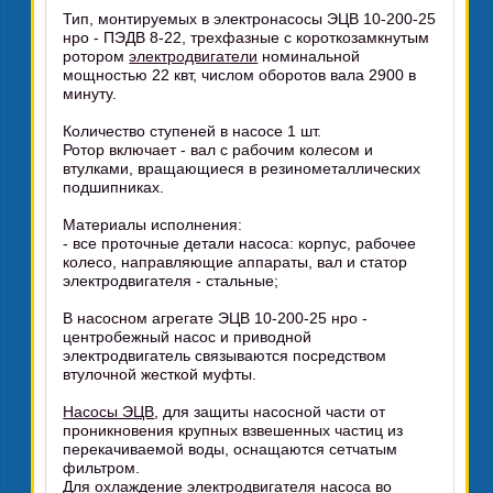
Тип, монтируемых в электронасосы ЭЦВ 10-200-25
нро - ПЭДВ 8-22, трехфазные с короткозамкнутым
ротором
электродвигатели
номинальной
мощностью 22 квт, числом оборотов вала 2900 в
минуту.
Количество ступеней в насосе 1 шт.
Ротор включает - вал с рабочим колесом и
втулками, вращающиеся в резинометаллических
подшипниках.
Материалы исполнения:
- все проточные детали насоса: корпус, рабочее
колесо, направляющие аппараты, вал и статор
электродвигателя - стальные;
В насосном агрегате ЭЦВ 10-200-25 нро -
центробежный насос и приводной
электродвигатель связываются посредством
втулочной жесткой муфты.
Насосы ЭЦВ
, для защиты насосной части от
проникновения крупных взвешенных частиц из
перекачиваемой воды, оснащаются сетчатым
фильтром.
Для охлаждение электродвигателя насоса во