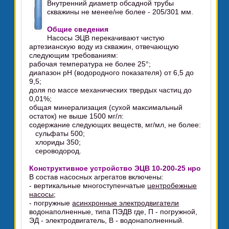
Внутренний диаметр обсадной трубы
скважины не менее/не более - 205/301 мм.
Общие сведения
Насосы ЭЦВ перекачивают чистую
артезианскую воду из скважин, отвечающую
следующим требованиям:
рабочая температура не более 25°;
диапазон pH (водородного показателя) от 6,5 до
9,5;
доля по массе механических твердых частиц до
0,01%;
общая минерализация (сухой максимальный
остаток) не выше 1500 мг/л:
содержание следующих веществ, мг/мл, не более:
сульфаты 500;
хлориды 350;
сероводород.
Конструктивное устройство ЭЦВ 10-200-25 нро
В состав насосных агрегатов включены:
- вертикальные многоступенчатые
центробежные
насосы
;
- погружные
асинхронные электродвигатели
водонаполненные, типа ПЭДВ где, П - погружной,
ЭД - электродвигатель, В - водонаполненный.