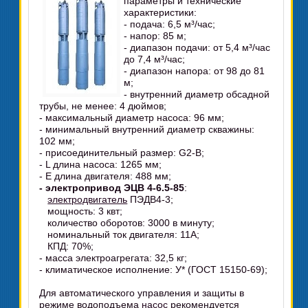
параметры и технические
характеристики:
- подача: 6,5 м³/час;
- напор: 85 м;
- диапазон подачи: от 5,4 м³/час
до 7,4 м³/час;
- диапазон напора: от 98 до 81
м;
- внутренний диаметр обсадной
трубы, не менее: 4 дюймов;
- максимальный диаметр насоса: 96 мм;
- минимальный внутренний диаметр скважины:
102 мм;
- присоединительный размер: G2-В;
- L длина насоса: 1265 мм;
- E длина двигателя: 488 мм;
- электропривод ЭЦВ 4-6.5-85
:
электродвигатель
ПЭДВ4-3;
мощность: 3 квт;
количество оборотов: 3000 в минуту;
номинальный ток двигателя: 11А;
КПД: 70%;
- масса электроагрегата: 32,5 кг;
- климатическое исполнение: У* (ГОСТ 15150-69);
Для автоматического управления и защиты в
режиме водоподъема
насос
рекомендуется