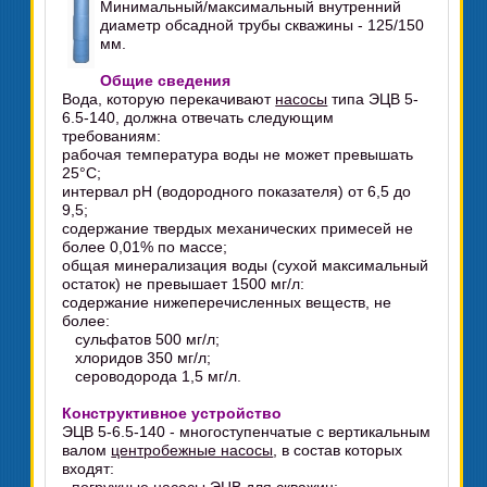
Минимальный/максимальный внутренний
диаметр обсадной трубы скважины - 125/150
мм.
Общие сведения
Вода, которую перекачивают
насосы
типа ЭЦВ 5-
6.5-140, должна отвечать следующим
требованиям:
рабочая температура воды не может превышать
25°C;
интервал pH (водородного показателя) от 6,5 до
9,5;
содержание твердых механических примесей не
более 0,01% по массе;
общая минерализация воды (сухой максимальный
остаток) не превышает 1500 мг/л:
содержание нижеперечисленных веществ, не
более:
сульфатов 500 мг/л;
хлоридов 350 мг/л;
сероводорода 1,5 мг/л.
Конструктивное устройство
ЭЦВ 5-6.5-140 - многоступенчатые с вертикальным
валом
центробежные насосы
, в состав которых
входят: