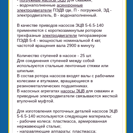
-
погружные насосы ЭЦВ
для скважин;
- водонаполненные
асинхронные
электродвигатели
ПЭДВ где, П - погружной, ЭД -
электродвигатель, В - водонаполненный.
В качестве приводов насосов ЭЦВ 5-6.5-140
применяются с короткозамкнутым ротором
трехфазные
электродвигатели
типоразмером
ПЭДВ 5-4 - мощностью номинальной 4 квт,
частотой вращения вала 2900 в минуту.
Количество ступеней в насосе - 25 шт.
Для соединения ступеней между собой
используются стальные ленточные стяжки или
шпильки.
В состав ротора насосов входят валы с рабочими
колесами и втулками, вращающиеся в
резинометаллических подшипниках.
В насосных агрегатах
насосы ЭЦВ
для скважин и
приводные электродвигатели связываются жесткой
втулочной муфтой.
Для изготовления проточных деталей насосов ЭЦВ
5-6.5-140 используются следующие материалы:
- рабочие колеса: пластмасса, армированная
нержавеющей сталью;
- направляющие аппараты: пластмасса;