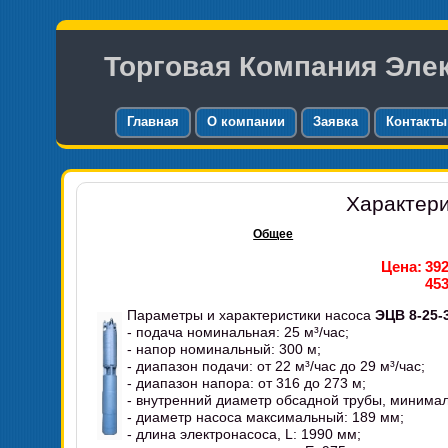
Торговая Компания Эле
Главная
О компании
Заявка
Контакты
Характери
Общее
Цена:
392
453
Параметры и характеристики насоса
ЭЦВ 8-25-
- подача номинальная: 25 м³/час;
- напор номинальный: 300 м;
- диапазон подачи: от 22 м³/час до 29 м³/час;
- диапазон напора: от 316 до 273 м;
- внутренний диаметр обсадной трубы, минима
- диаметр насоса максимальный: 189 мм;
- длина электронасоса, L: 1990 мм;