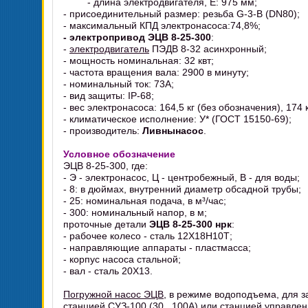
- длина электродвигателя, E: 975 мм;
- присоединительный размер: резьба G-3-B (DN80);
- максимальный КПД электронасоса:74,8%;
- электропривод ЭЦВ 8-25-300
:
-
электродвигатель
ПЭДВ 8-32 асинхронный;
- мощность номинальная: 32 квт;
- частота вращения вала: 2900 в минуту;
- номинальный ток: 73А;
- вид защиты: IP-68;
- вес электронасоса: 164,5 кг (без обозначения), 174 к
- климатическое исполнение: У* (ГОСТ 15150-69);
- производитель:
Ливнынасос
.
Условное обозначение
ЭЦВ 8-25-300, где:
- Э - электронасос, Ц - центробежный, В - для воды;
- 8: в дюймах, внутренний диаметр обсадной трубы;
- 25: номинальная подача, в м³/час;
- 300: номинальный напор, в м;
проточные детали
ЭЦВ 8-25-300 нрк
:
- рабочее колесо - сталь 12Х18Н10Т;
- направляющие аппараты - пластмасса;
- корпус насоса стальной;
- вал - сталь 20Х13.
Погружной насос ЭЦВ
, в режиме водоподъема, для 
станцией СУЗ-100 (30...100А) или станцией управлени