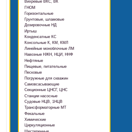
Вихревые ВКС, ВК
ГНОМ
Горизонтальные
Грязевые
Грунтовые, шламовые
Д, 1Д
Ф, Фр
Дозировочные НД
ГРАТ, ГРАК, ГРАР
ЦН
с HMS Control
Иртыш
ВШН
DeLium
Конденсатные КС
ПФ, НФ, ПД
Консольные К, КМ, КМЛ
ЦМЛ
Линейные моноблочные ЛМ
ЦМК
Навозные НЖН, НЦИ, ННФ
Нефтяные
Пищевые, питательные
НВ, НВЕ, НДВ
Песковые
ОНЦ, СНЦ
КМC
Погружные для скважин
П, ПР, ПБ, ПК, ПРВП
ЦВК
4(5,6)НК
Самовсасывающие
ЭЦВ Ливнынасос
ППР, ППК вертикальные
ПЭ
КМХ Адонис
Секционные ЦНСГ, ЦНС
АНС
ЭЦВ Промбурвод
Поршневые на пару
Станции насосные
С-569
2ЭЦВ
Судовые НЦВ, 1НЦВ
СУЗ, HMS Control
С-245
БЦП М
Трансформаторные МТ
Автоматические САУ
Фекальные
CRS
Садовые Ингро CAM
Химические
СПА 4
СМ, 1СМ, 2СМ
Циркуляционные
Х
СД, СДВ
Шестеренные