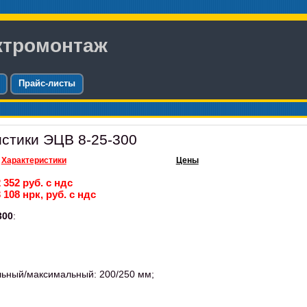
ктромонтаж
Прайс-листы
стики ЭЦВ 8-25-300
Характеристики
Цены
 352 руб. с ндс
 108 нрк, руб. с ндс
300
:
льный/максимальный: 200/250 мм;