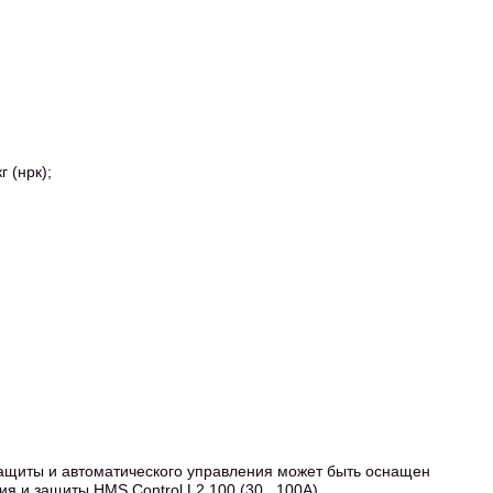
г (нрк);
защиты и автоматического управления может быть оснащен
я и защиты HMS Control L2 100 (30...100А).