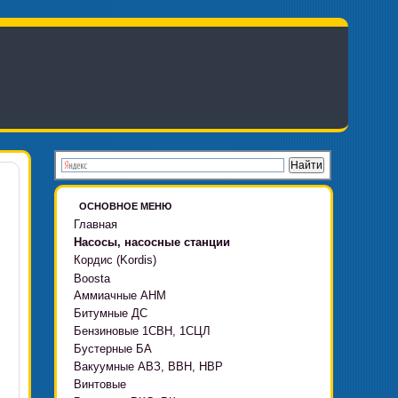
ОСНОВНОЕ МЕНЮ
Главная
Насосы, насосные станции
Кордис (Kordis)
Boosta
Аммиачные АНМ
Boosta-F
Битумные ДС
Boosta-L
Бензиновые 1СВН, 1СЦЛ
Boosta-APD установки
Бустерные БА
Вакуумные АВЗ, ВВН, НВР
Винтовые