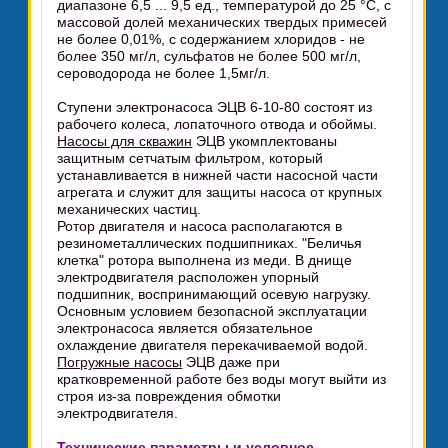
диапазоне 6,5 ... 9,5 ед., температурой до 25 °С, с
массовой долей механических твердых примесей
не более 0,01%, с содержанием хлоридов - не
более 350 мг/л, сульфатов не более 500 мг/л,
сероводорода не более 1,5мг/л.
Ступени электронасоса ЭЦВ 6-10-80 состоят из
рабочего колеса, лопаточного отвода и обоймы.
Насосы для скважин
ЭЦВ укомплектованы
защитным сетчатым фильтром, который
устанавливается в нижней части насосной части
агрегата и служит для защиты насоса от крупных
механических частиц.
Ротор двигателя и насоса располагаются в
резинометаллических подшипниках. "Беличья
клетка" ротора выполнена из меди. В днище
электродвигателя расположен упорный
подшипник, воспринимающий осевую нагрузку.
Основным условием безопасной эксплуатации
электронасоса является обязательное
охлаждение двигателя перекачиваемой водой.
Погружные насосы
ЭЦВ даже при
кратковременной работе без воды могут выйти из
строя из-за повреждения обмотки
электродвигателя.
Технические параметры и условное