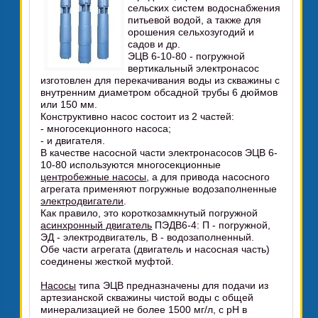
сельских систем водоснабжения
питьевой водой, а также для
орошения сельхозугодий и
садов и др.
ЭЦВ 6-10-80 - погружной
вертикальный электронасос
изготовлен для перекачивания воды из скважины с
внутренним диаметром обсадной трубы 6 дюймов
или 150 мм.
Конструктивно насос состоит из 2 частей:
- многосекционного насоса;
- и двигателя.
В качестве насосной части электронасосов ЭЦВ 6-
10-80 используются многосекционные
центробежные насосы
, а для привода насосного
агрегата применяют погружные водозаполненные
электродвигатели
.
Как правило, это короткозамкнутый погружной
асинхронный двигатель
ПЭДВ6-4: П - погружной,
ЭД - электродвигатель, В - водозаполненный.
Обе части агрегата (двигатель и насосная часть)
соединены жесткой муфтой.
Насосы
типа ЭЦВ предназначены для подачи из
артезианской скважины чистой воды с общей
минерализацией не более 1500 мг/л, с рН в