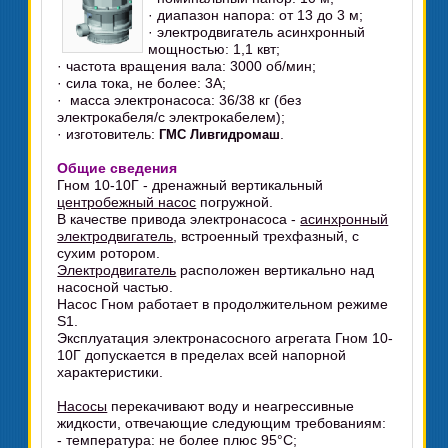
· диапазон напора: от 13 до 3 м;
· электродвигатель асинхронный
мощностью: 1,1 квт;
· частота вращения вала: 3000 об/мин;
· сила тока, не более: 3А;
· масса электронасоса: 36/38 кг (без
электрокабеля/с электрокабелем);
· изготовитель:
.
ГМС Ливгидромаш
Общие сведения
Гном 10-10Г - дренажный вертикальный
центробежный насос
погружной.
В качестве привода электронасоса -
асинхронный
электродвигатель
, встроенный трехфазный, с
сухим ротором.
Электродвигатель
расположен вертикально над
насосной частью.
Насос Гном работает в продолжительном режиме
S1.
Эксплуатация электронасосного агрегата Гном 10-
10Г допускается в пределах всей напорной
характеристики.
Насосы
перекачивают воду и неагрессивные
жидкости, отвечающие следующим требованиям:
- температура: не более плюс 95°C;