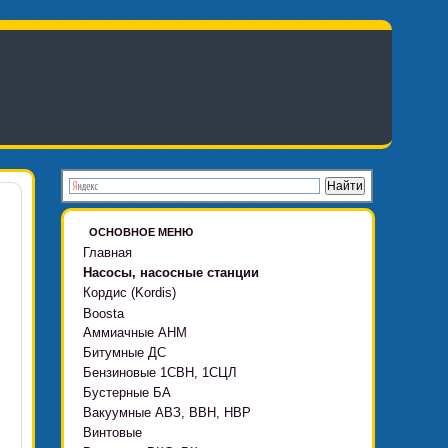
ОСНОВНОЕ МЕНЮ
Главная
Насосы, насосные станции
Кордис (Kordis)
Boosta
Аммиачные АНМ
Boosta-F
Битумные ДС
Boosta-L
Бензиновые 1СВН, 1СЦЛ
Boosta-APD установки
Бустерные БА
Вакуумные АВЗ, ВВН, НВР
Винтовые