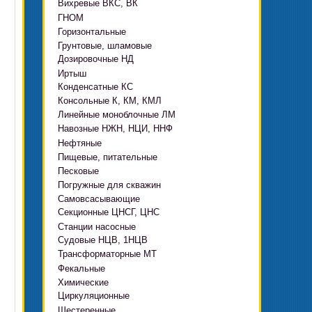
Вихревые ВКС, ВК
ГНОМ
Горизонтальные
Грязевые
Грунтовые, шламовые
Д, 1Д
Ф, Фр
Дозировочные НД
ГРАТ, ГРАК, ГРАР
ЦН
с HMS Control
Иртыш
ВШН
DeLium
Конденсатные КС
ПФ, НФ, ПД
Консольные К, КМ, КМЛ
ЦМЛ
Линейные моноблочные ЛМ
ЦМК
Навозные НЖН, НЦИ, ННФ
Нефтяные
Пищевые, питательные
НВ, НВЕ, НДВ
Песковые
ОНЦ, СНЦ
КМC
Погружные для скважин
П, ПР, ПБ, ПК, ПРВП
ЦВК
4(5,6)НК
Самовсасывающие
ЭЦВ Ливнынасос
ППР, ППК вертикальные
ПЭ
КМХ Адонис
Секционные ЦНСГ, ЦНС
АНС
ЭЦВ Промбурвод
Поршневые на пару
Станции насосные
С-569
2ЭЦВ
Судовые НЦВ, 1НЦВ
СУЗ, HMS Control
С-245
БЦП М
Трансформаторные МТ
Автоматические САУ
Фекальные
CRS
Садовые Ингро CAM
Химические
СПА 4
СМ, 1СМ, 2СМ
Циркуляционные
Х
СД, СДВ
Шестеренные