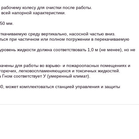
к рабочему колесу для очистки после работы.
 всей напорной характеристики.
150 мм.
откачиваемую среду вертикально, насосной частью вниз.
ться при частичном или полном погружении в перекачиваемую
ровень жидкости должна соответствовать 1,0 м (не менее), но не
ачены для работы во взрыво- и пожароопасных помещениях и
 горючих, легковоспламеняющихся и токсичных жидкостей.
 Гном соответствует У (умеренный климат).
0, может комплектоваться станцией управления и защиты