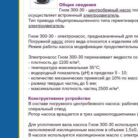
Общие сведения
Гном 300-30 -
центробежный насос
пог
осуществляет встроенный
электродвигатель
.
Тип привода общепромышленного типа герметизиро
электродвигатель
.
Гном 300-30 - электронасос, предназначенный для п
Погружной
насос
этого вида относится к изделиям об
Режим работы насоса модификации продолжительный 
Электронасос Гном 300-30 перекачивает жидкости с
- плотность до 1100 кг/м³;
- температура максимальная 35°C;
- водородный показатель (pH) в пределах 5 - 10;
- количество механических примесей до 10% по массе 
- размер твердых частиц до 5 мм;
- максимальная плотность частиц 2500 кг/м³.
Конструктивное устройство
В составе погружного центробежного насоса: рабочее
спиральный отвод.
Ротор насоса вращается в трех шарикоподшипниках (
Для уплотнения вала насоса Гном 300-30 используют
заполняемой изоляционным маслом в объеме 1,5±0,
В насосе используется изоляционное масло с электр