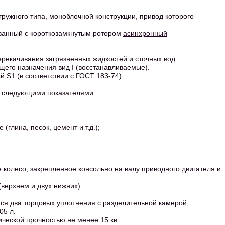
ружного типа, моноблочной конструкции, привод которого
ванный с короткозамкнутым ротором
асинхронный
ерекачивания загрязненных жидкостей и сточных вод.
щего назначения вид I (восстанавливаемые).
S1 (в соответствии с ГОСТ 183-74).
о следующими показателями:
(глина, песок, цемент и т.д.);
 колесо, закрепленное консольно на валу приводного двигателя и
верхнем и двух нижних).
ся два торцовых уплотнения с разделительной камерой,
05 л.
ической прочностью не менее 15 кв.