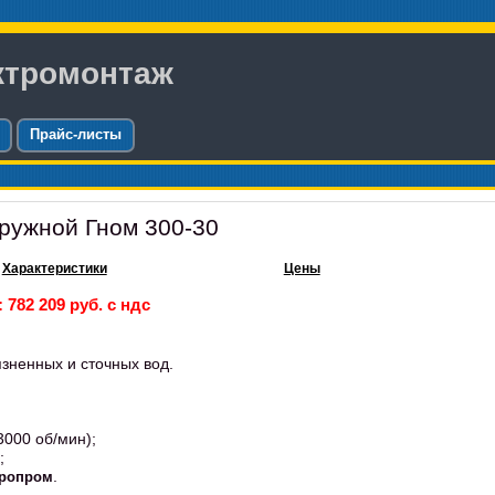
ктромонтаж
Прайс-листы
ружной Гном 300-30
Характеристики
Цены
 782 209 руб. с ндс
язненных и сточных вод.
3000 об/мин);
;
.
дропром