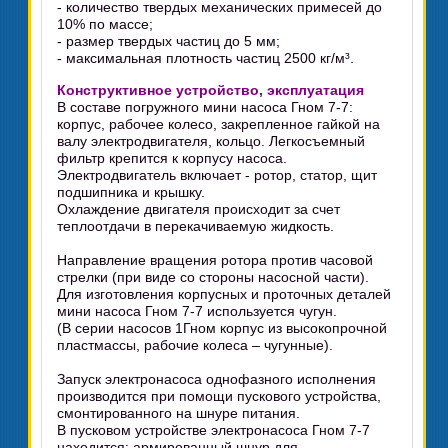
- количество твердых механических примесей до
10% по массе;
- размер твердых частиц до 5 мм;
- максимальная плотность частиц 2500 кг/м³.
Конструктивное устройство, эксплуатация
В составе погружного мини насоса Гном 7-7:
корпус, рабочее колесо, закрепленное гайкой на
валу электродвигателя, кольцо. Легкосъемный
фильтр крепится к корпусу насоса.
Электродвигатель включает - ротор, статор, щит
подшипника и крышку.
Охлаждение двигателя происходит за счет
теплоотдачи в перекачиваемую жидкость.
Направление вращения ротора против часовой
стрелки (при виде со стороны насосной части).
Для изготовления корпусных и проточных деталей
мини насоса Гном 7-7 используется чугун.
(В серии насосов 1Гном корпус из высокопрочной
пластмассы, рабочие колеса – чугунные).
Запуск электронасоса однофазного исполнения
производится при помощи пускового устройства,
смонтированного на шнуре питания.
В пусковом устройстве электронасоса Гном 7-7
находится: армированный шнур для