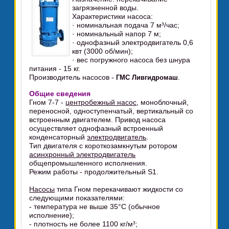
загрязненной воды.
Характеристики насоса:
· номинальная подача 7 м³/час;
· номинальный напор 7 м;
· однофазный электродвигатель 0,6
квт (3000 об/мин);
· вес погружного насоса без шнура
питания - 15 кг.
Производитель насосов -
.
ГМС Ливгидромаш
Общие сведения
Гном 7-7 -
центробежный насос
, моноблочный,
переносной, одноступенчатый, вертикальный со
встроенным двигателем. Привод насоса
осуществляет однофазный встроенный
конденсаторный
электродвигатель
.
Тип двигателя с короткозамкнутым ротором
асинхронный электродвигатель
общепромышленного исполнения.
Режим работы - продолжительный S1.
Насосы
типа Гном перекачивают жидкости со
следующими показателями:
- температура не выше 35°C (обычное
исполнение);
- плотность не более 1100 кг/м³;