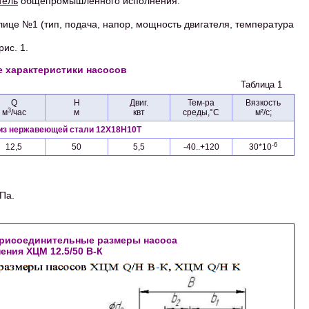
тель
общепромышленного исполнения.
лице №1 (тип, подача, напор, мощность двигателя, температура
ис. 1.
е характеристики насосов
Таблица 1
Q
H
Двиг.
Тем-ра
Вязкость
3
м
/час
м
квт
среды,°C
м²/с;
 из нержавеющей стали 12Х18Н10Т
-6
12,5
50
5,5
-40..+120
30*10
Па.
 присоединительные размеры насоса
ения ХЦМ 12.5/50 В-К