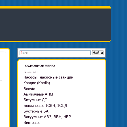
ОСНОВНОЕ МЕНЮ
Главная
Насосы, насосные станции
К
,
Кордис (Kordis)
Boosta
Аммиачные АНМ
Boosta-F
Битумные ДС
Boosta-L
Бензиновые 1СВН, 1СЦЛ
Boosta-APD установки
Бустерные БА
Вакуумные АВЗ, ВВН, НВР
Винтовые