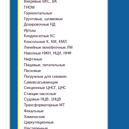
Вихревые ВКС, ВК
ГНОМ
Горизонтальные
Грязевые
Грунтовые, шламовые
Д, 1Д
Ф, Фр
Дозировочные НД
ГРАТ, ГРАК, ГРАР
ЦН
с HMS Control
Иртыш
ВШН
DeLium
Конденсатные КС
ПФ, НФ, ПД
Консольные К, КМ, КМЛ
ЦМЛ
Линейные моноблочные ЛМ
ЦМК
Навозные НЖН, НЦИ, ННФ
Нефтяные
Пищевые, питательные
НВ, НВЕ, НДВ
Песковые
ОНЦ, СНЦ
КМC
Погружные для скважин
П, ПР, ПБ, ПК, ПРВП
ЦВК
4(5,6)НК
Самовсасывающие
ЭЦВ Ливнынасос
ППР, ППК вертикальные
ПЭ
КМХ Адонис
Секционные ЦНСГ, ЦНС
АНС
ЭЦВ Промбурвод
Поршневые на пару
Станции насосные
С-569
2ЭЦВ
Судовые НЦВ, 1НЦВ
СУЗ, HMS Control
С-245
БЦП М
Трансформаторные МТ
Автоматические САУ
Фекальные
CRS
Садовые Ингро CAM
Химические
СПА 4
СМ, 1СМ, 2СМ
Циркуляционные
Х
СД, СДВ
Шестеренные