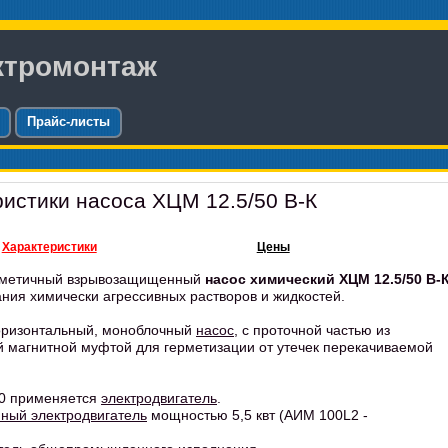
ктромонтаж
Прайс-листы
ристики насоса ХЦМ 12.5/50 В-К
Характеристики
Цены
герметичный взрывозащищенный
насос химический ХЦМ 12.5/50 В-
ния химически агрессивных растворов и жидкостей.
горизонтальный, моноблочный
насос
, с проточной частью из
магнитной муфтой для герметизации от утечек перекачиваемой
50 применяется
электродвигатель
.
ный электродвигатель
мощностью 5,5 квт (АИМ 100L2 -