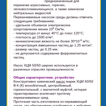
предназначенный для
перекачки агрессивных, горючих,
легковоспламеняющихся, а также химически
нейтральных жидкостей.
Перекачиваемые насосом среды должны отвечать
следующим требованиям;
- удельное объемное электрическое
5
сопротивление менее 10
Ом*м;
- температура от минус 40°C до плюс 120°C;
- плотность до 1500 кг/м³;
-6
- кинематическая вязкость не более 30*10
м²/с;
- концентрация взвешенных частиц до 1,25 мг/см³;
- размер частиц: до 0,25 мм;
- не допускается содержание ферромагнитных
частиц.
Насос ХЦМ 50/50 широко используется в
различных отраслях промышленности.
Общие характеристики, устройство
Конструктивно химический
насос
марки ХЦМ 50/50
В-К (К) моноблочный, центробежный,
горизонтальный, с магнитной муфтой, которая
гарантированно исключает протечку
перекачиваемых сред.
Проточная часть изготовлена из нержавеющей
стали, что обеспечивает устойчивость к действию