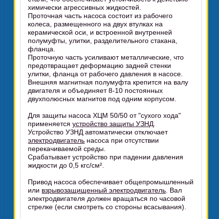
химически агрессивных жидкостей.
Проточная часть насоса состоит из рабочего
колеса, размещенного на двух втулках на
керамической оси, и встроенной внутренней
полумуфты, улитки, разделительного стакана,
фланца.
Проточную часть усиливают металлические, что
предотвращает деформацию задней стенки
улитки, фланца от рабочего давления в насосе.
Внешняя магнитная полумуфта крепится на валу
двигателя и объединяет 8-10 постоянных
двухполюсных магнитов под одним корпусом.
Для защиты насоса ХЦМ 50/50 от "сухого хода"
применяется
устройство защиты УЗНД
.
Устройство УЗНД автоматически отключает
электродвигатель
насоса при отсутствии
перекачиваемой среды.
Срабатывает устройство при падении давления
жидкости до 0,5 кгс/см².
Привод насоса обеспечивает общепромышленный
или
взрывозащищенный электродвигатель
. Вал
электродвигателя должен вращаться по часовой
стрелке (если смотреть со стороны всасывания).