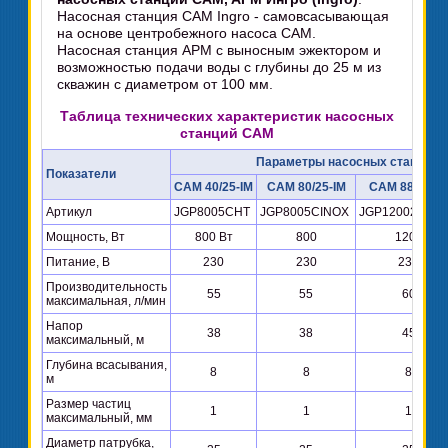
Насосная станция CAM Ingro - самовсасывающая
на основе центробежного насоса CAM.
Насосная станция APM с выносным эжектором и
возможностью подачи воды с глубины до 25 м из
скважин с диаметром от 100 мм.
Таблица технических характеристик насосных
станций CAM
Параметры насосных станций
Показатели
CAM 40/25-IM
CAM 80/25-IM
CAM 88/25-I
Артикул
JGP8005CHT
JGP8005CINOX
JGP12002CIN
Мощность, Вт
800 Вт
800
1200
Питание, В
230
230
230
Производительность
55
55
60
максимальная, л/мин
Напор
38
38
45
максимальный, м
Глубина всасывания,
8
8
8
м
Размер частиц
1
1
1
максимальный, мм
Диаметр патрубка,