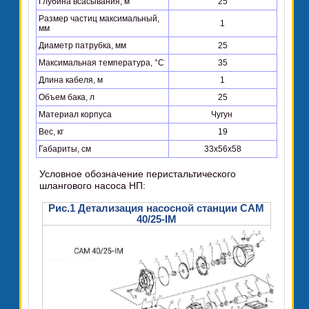
Глубина всасывания, м
25
Размер частиц максимальный,
1
мм
Диаметр патрубка, мм
25
Максимальная температура, °C
35
Длина кабеля, м
1
Объем бака, л
25
Материал корпуса
Чугун
Вес, кг
19
Габариты, см
33x56x58
Условное обозначение перистальтического
шлангового насоса НП:
Рис.1 Детализация насосной станции CAM
40/25-IM