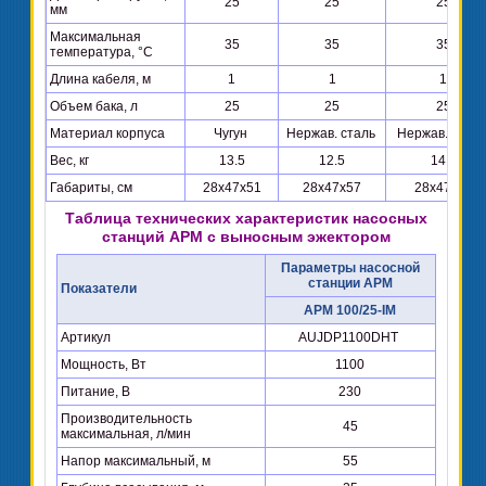
25
25
25
мм
Максимальная
35
35
35
температура, °C
Длина кабеля, м
1
1
1
Объем бака, л
25
25
25
Материал корпуса
Чугун
Нержав. сталь
Нержав. стал
Вес, кг
13.5
12.5
14.5
Габариты, см
28x47x51
28x47x57
28x47x51
Таблица технических характеристик насосных
станций APM с выносным эжектором
Параметры насосной
станции APM
Показатели
APM 100/25-IM
Артикул
AUJDP1100DHT
Мощность, Вт
1100
Питание, В
230
Производительность
45
максимальная, л/мин
Напор максимальный, м
55