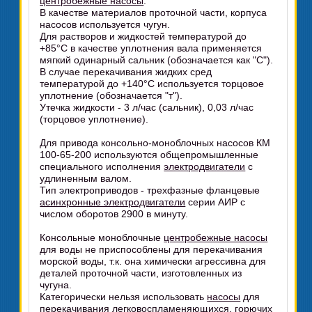
центробежные насосы
.
В качестве материалов проточной части, корпуса
насосов используется чугун.
Для растворов и жидкостей температурой до
+85°C в качестве уплотнения вала применяется
мягкий одинарный сальник (обозначается как "С").
В случае перекачивания жидких сред
температурой до +140°C используется торцовое
уплотнение (обозначается "т").
Утечка жидкости - 3 л/час (сальник), 0,03 л/час
(торцовое уплотнение).
Для привода консольно-моноблочных насосов КМ
100-65-200 используются общепромышленные
специального исполнения
электродвигатели
с
удлиненным валом.
Тип электроприводов - трехфазные фланцевые
асинхронные электродвигатели
серии АИР с
числом оборотов 2900 в минуту.
Консольные моноблочные
центробежные насосы
для воды не приспособлены для перекачивания
морской воды, т.к. она химически агрессивна для
деталей проточной части, изготовленных из
чугуна.
Категорически нельзя использовать
насосы
для
перекачивания легковоспламеняющихся, горючих