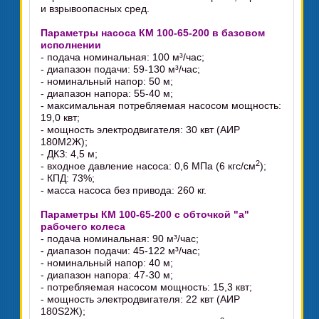
и взрывоопасных сред.
Параметры насоса КМ 100-65-200 в базовом
исполнении
- подача номинальная: 100 м³/час;
- диапазон подачи: 59-130 м³/час;
- номинальный напор: 50 м;
- диапазон напора: 55-40 м;
- максимальная потребляемая насосом мощность:
19,0 квт;
- мощность электродвигателя: 30 квт (АИР
180М2Ж);
- ДКЗ: 4,5 м;
2
- входное давление насоса: 0,6 МПа (6 кгс/см
);
- КПД: 73%;
- масса насоса без привода: 260 кг.
Параметры КМ 100-65-200 с обточкой "а"
рабочего колеса
- подача номинальная: 90 м³/час;
- диапазон подачи: 45-122 м³/час;
- номинальный напор: 40 м;
- диапазон напора: 47-30 м;
- потребляемая насосом мощность: 15,3 квт;
- мощность электродвигателя: 22 квт (АИР
180S2Ж);