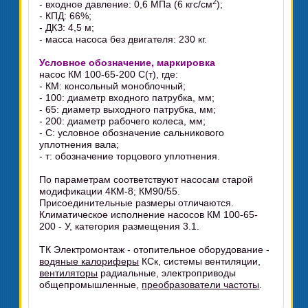
2
- входное давление: 0,6 МПа (6 кгс/см
);
- КПД: 66%;
- ДКЗ: 4,5 м;
- масса насоса без двигателя: 230 кг.
Условное обозначение, маркировка
насос КМ 100-65-200 С(т), где:
- КМ: консольный моноблочный;
- 100: диаметр входного патрубка, мм;
- 65: диаметр выходного патрубка, мм;
- 200: диаметр рабочего колеса, мм;
- С: условное обозначение сальникового
уплотнения вала;
- т: обозначение торцового уплотнения.
По параметрам соответствуют насосам старой
модификации 4КМ-8; КМ90/55.
Присоединительные размеры отличаются.
Климатическое исполнение насосов КМ 100-65-
200 - У, категория размещения 3.1.
ТК Электромонтаж - отопительное оборудование -
водяные калориферы
КСк, системы вентиляции,
вентиляторы
радиальные, электроприводы
общепромышленные,
преобразователи частоты
.