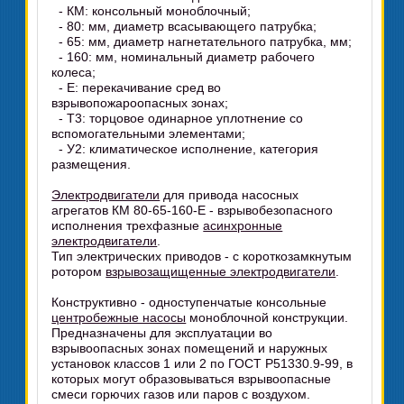
- КМ: консольный моноблочный;
- 80: мм, диаметр всасывающего патрубка;
- 65: мм, диаметр нагнетательного патрубка, мм;
- 160: мм, номинальный диаметр рабочего
колеса;
- Е: перекачивание сред во
взрывопожароопасных зонах;
- Т3: торцовое одинарное уплотнение со
вспомогательными элементами;
- У2: климатическое исполнение, категория
размещения.
Электродвигатели
для привода насосных
агрегатов КМ 80-65-160-Е - взрывобезопасного
исполнения трехфазные
асинхронные
электродвигатели
.
Тип электрических приводов - с короткозамкнутым
ротором
взрывозащищенные электродвигатели
.
Конструктивно - одноступенчатые консольные
центробежные насосы
моноблочной конструкции.
Предназначены для эксплуатации во
взрывоопасных зонах помещений и наружных
установок классов 1 или 2 по ГОСТ Р51330.9-99, в
которых могут образовываться взрывоопасные
смеси горючих газов или паров с воздухом.