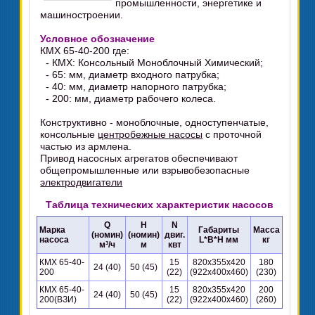
промышленности, энергетике и
машиностроении.
Условное обозначение
КМХ 65-40-200 где:
- КМХ: Консольный Моноблочный Химический;
- 65: мм, диаметр входного патрубка;
- 40: мм, диаметр напорного патрубка;
- 200: мм, диаметр рабочего колеса.
Конструктивно - моноблочные, одноступенчатые,
консольные
центробежные насосы
с проточной
частью из армлена.
Привод насосных агрегатов обеспечивают
общепромышленные или взрывобезопасные
электродвигатели
Таблица технических характеристик насосов
Q
H
N
Марка
Габариты
Масса
(номин)
(номин)
двиг.
насоса
L*B*H мм
кг
м³/ч
м
квт
КМХ 65-40-
15
820х355х420
180
24 (40)
50 (45)
200
(22)
(922х400х460)
(230)
КМХ 65-40-
15
820х355х420
200
24 (40)
50 (45)
200(ВЗИ)
(22)
(922х400х460)
(260)