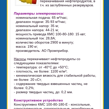
перекачивания нефтепродуктов, в
т.ч. из заглубленных резервуаров.
Параметры электронасоса:
номинальная подача: 65 м³/час;
диапазон подачи: 35-93 м³/час;
номинальный напор: 35 м;
диапазон напора: 44-21 м;
мощность привода КМС 100-80-180: 15 квт;
номинальный ток: 28,8А;
количество оборотов 2900 в минуту;
масса: 190 кг;
производитель: АО Промприбор.
Насосы
перекачивают нефтепродукты со
следующими показателями:
- температура: от -40°C до +50°C;
- плотность, не более: 1100 кг/м³;
- кинематическая вязкость для стабильной работы,
не более: 20 сСт;
- содержание твердых взвешенных частиц, не
более: 0,2%;
- размер твердых частиц, до: 0,2 мм.
Конструктивное устройство
Конструктивно КМС 100-80-180-Е - консольные,
одноступенчатые, горизонтальные, моноблочные,