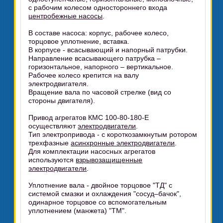
с рабочим колесом одностороннего входа
центробежные насосы
.
В составе насоса: корпус, рабочее колесо,
торцовое уплотнение, вставка.
В корпусе - всасывающий и напорный патрубки.
Направление всасывающего патрубка –
горизонтальное, напорного – вертикальное.
Рабочее колесо крепится на валу
электродвигателя.
Вращение вала по часовой стрелке (вид со
стороны двигателя).
Привод агрегатов КМС 100-80-180-Е
осуществляют
электродвигатели
.
Тип электропривода - с короткозамкнутым ротором
трехфазные
асинхронные электродвигатели
.
Для комплектации насосных агрегатов
используются
взрывозащищенные
электродвигатели
.
Уплотнение вала - двойное торцовое "ТД" с
системой смазки и охлаждения "сосуд–бачок",
одинарное торцовое со вспомогательным
уплотнением (манжета) "ТМ".