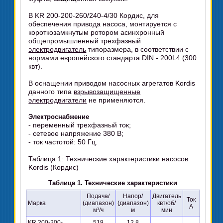
В KR 200-200-260/240-4/30 Кордис, для
обеспечения привода насоса, монтируется с
короткозамкнутым ротором асинхронный
общепромышленный трехфазный
электродвигатель
типоразмера, в соответствии с
нормами европейского стандарта DIN - 200L4 (300
квт).
В оснащении приводом насосных агрегатов Kordis
данного типа
взрывозащищенные
электродвигатели
не применяются.
Электроснабжение
- переменный трехфазный ток;
- сетевое напряжение 380 В;
- ток частотой: 50 Гц.
Таблица 1: Технические характеристики насосов
Kordis (Кордис)
Таблица 1. Технические характеристики
Подача/
Напор/
Двигатель
Ток
Марка
(диапазон)
(диапазон)
квт/об/
А
м³/ч
м
мин
KR 200-200-
519
12,8