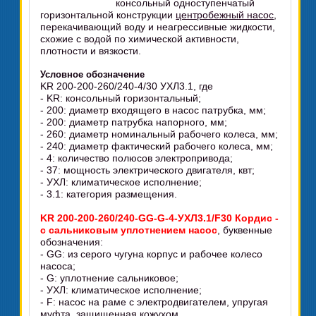
консольный одноступенчатый
горизонтальной конструкции
центробежный насос
,
перекачивающий воду и неагрессивные жидкости,
схожие с водой по химической активности,
плотности и вязкости.
Условное обозначение
KR 200-200-260/240-4/30 УХЛ3.1, где
- KR: консольный горизонтальный;
- 200: диаметр входящего в насос патрубка, мм;
- 200: диаметр патрубка напорного, мм;
- 260: диаметр номинальный рабочего колеса, мм;
- 240: диаметр фактический рабочего колеса, мм;
- 4: количество полюсов электропривода;
- 37: мощность электрического двигателя, квт;
- УХЛ: климатическое исполнение;
- 3.1: категория размещения.
KR 200-200-260/240-GG-G-4-УХЛ3.1/F30 Кордис -
с сальниковым уплотнением насос
, буквенные
обозначения:
- GG: из серого чугуна корпус и рабочее колесо
насоса;
- G: уплотнение сальниковое;
- УХЛ: климатическое исполнение;
- F: насос на раме с электродвигателем, упругая
муфта, защищенная кожухом.