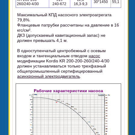
30*1450
55,1
260/240-4/30
240-672
16,3-9,3
Максимальный КПД насосного электроагрегата
79,8%.
Фланцевые патрубки рассчитаны на давление в 16
кгс/см².
ДКЗ (допускаемый кавитационный запас) не
должен превышать 4,1 м.
В одноступенчатый центробежный с осевым
входом и тангенциальным отводом
насос
модификации Kordis KR 200-200-260/240-4/30
должен устанавливаться только трехфазный
общепромышленный сертифицированный
асинхронный электродвигатель
.
Рабочие характеристики насоса