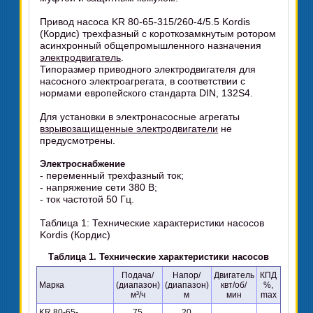
Привод насоса KR 80-65-315/260-4/5.5 Kordis
(Кордис) трехфазный с короткозамкнутым ротором
асинхронный общепромышленного назначения
электродвигатель
.
Типоразмер приводного электродвигателя для
насосного электроагрегата, в соответствии с
нормами европейского стандарта DIN, 132S4.
Для установки в электронасосные агрегаты
взрывозащищенные электродвигатели
не
предусмотрены.
Электроснабжение
- переменный трехфазный ток;
- напряжение сети 380 В;
- ток частотой 50 Гц.
Таблица 1: Технические характеристики насосов
Kordis (Кордис)
Таблица 1. Технические характеристики насосов
Подача/
Напор/
Двигатель
КПД
Марка
(диапазон)
(диапазон)
квт/об/
%,
м³/ч
м
мин
max
KR 80-65-
75
20