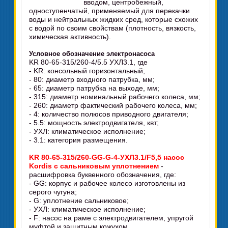
вводом, центробежный,
одноступенчатый, применяемый для перекачки
воды и нейтральных жидких сред, которые схожих
с водой по своим свойствам (плотность, вязкость,
химическая активность).
Условное обозначение электронасоса
KR 80-65-315/260-4/5.5 УХЛ3.1, где
- KR: консольный горизонтальный;
- 80: диаметр входного патрубка, мм;
- 65: диаметр патрубка на выходе, мм;
- 315: диаметр номинальный рабочего колеса, мм;
- 260: диаметр фактический рабочего колеса, мм;
- 4: количество полюсов приводного двигателя;
- 5.5: мощность электродвигателя, квт;
- УХЛ: климатическое исполнение;
- 3.1: категория размещения.
KR 80-65-315/260-GG-G-4-УХЛ3.1/F5,5 насос
Kordis с сальниковым уплотнением
-
расшифровка буквенного обозначения, где:
- GG: корпус и рабочее колесо изготовлены из
серого чугуна;
- G: уплотнение сальниковое;
- УХЛ: климатическое исполнение;
- F: насос на раме c электродвигателем, упругой
муфтой и защитным кожухом.