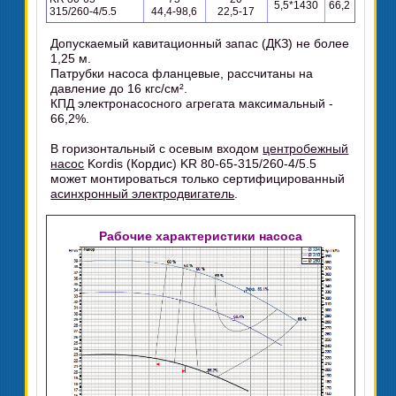
5,5*1430
66,2
315/260-4/5.5
44,4-98,6
22,5-17
Допускаемый кавитационный запас (ДКЗ) не более
1,25 м.
Патрубки насоса фланцевые, рассчитаны на
давление до 16 кгс/см².
КПД электронасосного агрегата максимальный -
66,2%.
В горизонтальный с осевым входом
центробежный
насос
Kordis (Кордис) KR 80-65-315/260-4/5.5
может монтироваться только сертифицированный
асинхронный электродвигатель
.
Рабочие характеристики насоса