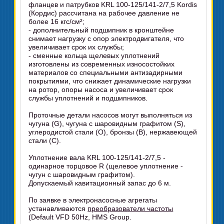
фланцев и патрубков KRL 100-125/141-2/7,5 Kordis
(Кордис) рассчитана на рабочее давление не
более 16 кгс/см²;
- дополнительный подшипник в кронштейне
снимает нагрузку с опор электродвигателя, что
увеличивает срок их службы;
- сменные кольца щелевых уплотнений
изготовлены из современных износостойких
материалов со специальными антизадирными
покрытиями, что снижает динамические нагрузки
на ротор, опоры насоса и увеличивает срок
службы уплотнений и подшипников.
Проточные детали насосов могут выполняться из
чугуна (G), чугуна с шаровидным графитом (S),
углеродистой стали (O), бронзы (B), нержавеющей
стали (C).
Уплотнение вала KRL 100-125/141-2/7,5 -
одинарное торцовое R (щелевое уплотнение -
чугун с шаровидным графитом).
Допускаемый кавитационный запас до 6 м.
По заявке в электронасосные агрегаты
устанавливаются
преобразователи частоты
(Default VFD 50Hz, HMS Group.