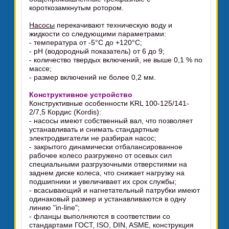
короткозамкнутым ротором.
Насосы
перекачивают техническую воду и
жидкости со следующими параметрами:
- температура от -5°C до +120°C;
- рН (водородный показатель) от 6 до 9;
- количество твердых включений, не выше 0,1 % по
массе;
- размер включений не более 0,2 мм.
Конструктивное устройство
Конструктивные особенности KRL 100-125/141-
2/7,5 Кордис (Kordis):
- насосы имеют собственный вал, что позволяет
устанавливать и снимать стандартные
электродвигатели не разбирая насос;
- закрытого динамически отбалансированное
рабочее колесо разгружено от осевых сил
специальными разгрузочными отверстиями на
заднем диске колеса, что снижает нагрузку на
подшипники и увеличивает их срок службы;
- всасывающий и нагнетательный патрубки имеют
одинаковый размер и устанавливаются в одну
линию "in-line";
- фланцы выполняются в соответствии со
стандартами ГОСТ, ISO, DIN, ASME, конструкция