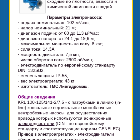
сходные по плотности, вязкости и
химической активности с водой.
:
Параметры электронасоса
· подача номинальная: 102 м³/час;
· напор номинальный: 21 м;
· диапазон подачи: от 60 до 113 м³/час;
· диапазон напора: от 24,1 до 19,6 м;
· максимальная мощность на валу: 8 квт;
· сила тока: 14,3А;
· мощность двигателя: 7,5 квт;
· число оборотов вала: 2900 об/мин;
· электродвигатель по европейскому стандарту
DIN: 132SB2;
· степень защиты: IP-55;
· вес электроагрегата: 43 кг;
· изготовитель:
.
ГМС Ливгидромаш
Общие сведения
KRL 100-125/141-2/7,5 - с патрубками в линию (in-
line) консольные вертикальные моноблочные
центробежные насосы
, для осуществления
привода которых используются
асинхронные
электродвигатели
(DIN - по европейскому
стандарту и соответствующие нормам CENELEC).
Привод в электроагрегатах -
электродвигатели
общепромышленные трехфазные с