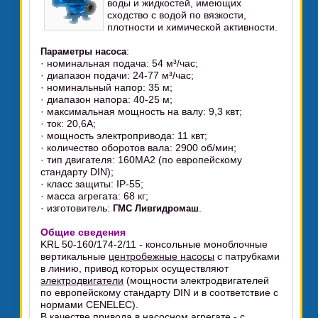
воды и жидкостей, имеющих
сходство с водой по вязкости,
плотности и химической активности.
:
Параметры насоса
· номинальная подача: 54 м³/час;
· диапазон подачи: 24-77 м³/час;
· номинальный напор: 35 м;
· диапазон напора: 40-25 м;
· максимальная мощность на валу: 9,3 квт;
· ток: 20,6А;
· мощность электропривода: 11 квт;
· количество оборотов вала: 2900 об/мин;
· тип двигателя: 160МА2 (по европейскому
стандарту DIN);
· класс защиты: IP-55;
· масса агрегата: 68 кг;
· изготовитель:
.
ГМС Ливгидромаш
Общие сведения
KRL 50-160/174-2/11 - консольные моноблочные
вертикальные
центробежные насосы
с патрубками
в линию, привод которых осуществляют
электродвигатели
(мощности электродвигателей
по европейскому стандарту DIN и в соответствие с
нормами CENELEC).
В качестве привода в насосном агрегате - с