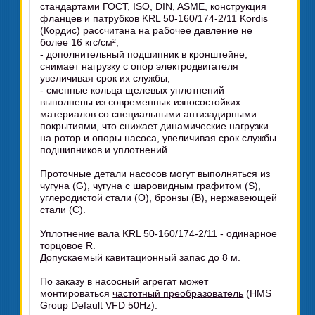
стандартами ГОСТ, ISO, DIN, ASME, конструкция
фланцев и патрубков KRL 50-160/174-2/11 Kordis
(Кордис) рассчитана на рабочее давление не
более 16 кгс/см²;
- дополнительный подшипник в кронштейне,
снимает нагрузку с опор электродвигателя
увеличивая срок их службы;
- сменные кольца щелевых уплотнений
выполнены из современных износостойких
материалов со специальными антизадирными
покрытиями, что снижает динамические нагрузки
на ротор и опоры насоса, увеличивая срок службы
подшипников и уплотнений.
Проточные детали насосов могут выполняться из
чугуна (G), чугуна с шаровидным графитом (S),
углеродистой стали (O), бронзы (B), нержавеющей
стали (C).
Уплотнение вала KRL 50-160/174-2/11 - одинарное
торцовое R.
Допускаемый кавитационный запас до 8 м.
По заказу в насосный агрегат может
монтироваться
частотный преобразователь
(HMS
Group Default VFD 50Hz).