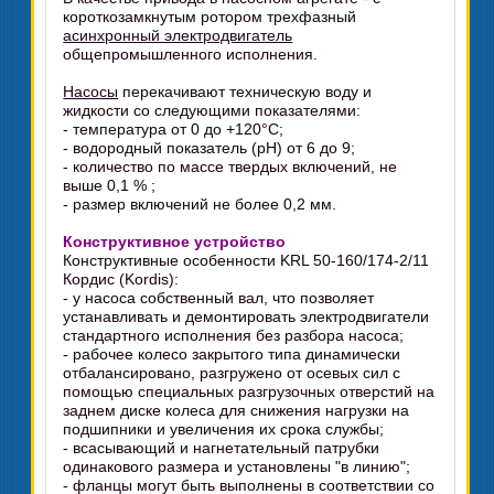
короткозамкнутым ротором трехфазный
асинхронный электродвигатель
общепромышленного исполнения.
Насосы
перекачивают техническую воду и
жидкости со следующими показателями:
- температура от 0 до +120°C;
- водородный показатель (рН) от 6 до 9;
- количество по массе твердых включений, не
выше 0,1 % ;
- размер включений не более 0,2 мм.
Конструктивное устройство
Конструктивные особенности KRL 50-160/174-2/11
Кордис (Kordis):
- у насоса собственный вал, что позволяет
устанавливать и демонтировать электродвигатели
стандартного исполнения без разбора насоса;
- рабочее колесо закрытого типа динамически
отбалансировано, разгружено от осевых сил с
помощью специальных разгрузочных отверстий на
заднем диске колеса для снижения нагрузки на
подшипники и увеличения их срока службы;
- всасывающий и нагнетательный патрубки
одинакового размера и установлены "в линию";
- фланцы могут быть выполнены в соответствии со