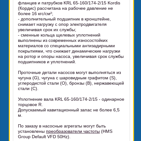
фланцев и патрубков KRL 65-160/174-2/15 Kordis
(Кордис) рассчитана на рабочее давление не
более 16 кгс/см²;
- дополнительный подшипник в кронштейне,
снимает нагрузку с опор электродвигателя
увеличивая срок их службы;
- сменные кольца щелевых уплотнений
выполнены из современных износостойких
материалов со специальными антизадирными
покрытиями, что снижает динамические нагрузки
на ротор и опоры насоса, увеличивая срок службы
подшипников и уплотнений.
Проточные детали насосов могут выполняться из
чугуна (G), чугуна с шаровидным графитом (S),
углеродистой стали (O), бронзы (B), нержавеющей
стали (C).
Уплотнение вала KRL 65-160/174-2/15 - одинарное
торцовое R.
Допускаемый кавитационный запас не более 6,5
м.
По заказу в насосные агрегаты могут быть
установлены
преобразователи частоты
(HMS
Group Default VFD 50Hz).