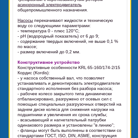
асинхронный электродвигатель
общепромышленного назначения.
Насосы
перекачивают жидкости и техническую
воду со следующими параметрами:
- температура 0 - плюс 120°C;
- рН (водородный показатель) от 6 до 9;
- содержание твердых включений, не выше 0,1 %
по массе;
- размер включений до 0,2 мм.
Конструктивное устройство
Конструктивные особенности KRL 65-160/174-2/15
Кордис (Kordis):
- у насоса собственный вал, что позволяет
устанавливать и демонтировать электродвигатели
стандартного исполнения без разбора насоса;
- рабочее колесо закрытого типа динамически
отбалансировано, разгружено от осевых сил с
помощью специальных разгрузочных отверстий на
заднем диске колеса для снижения нагрузки на
подшипники и увеличения их срока службы;
- всасывающий и нагнетательный патрубки
одинакового размера и установлены "в линию";
- фланцы могут быть выполнены в соответствии со
стандартами ГОСТ, ISO, DIN, ASME, конструкция