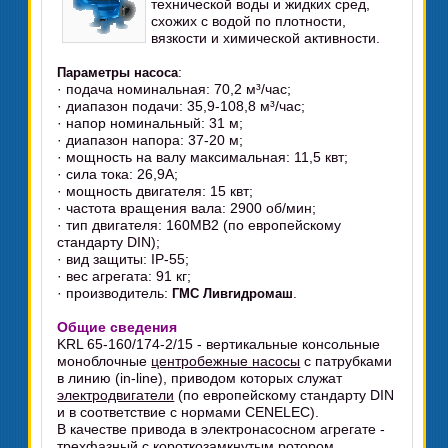
технической воды и жидких сред,
схожих с водой по плотности,
вязкости и химической активности.
:
Параметры насоса
· подача номинальная: 70,2 м³/час;
· диапазон подачи: 35,9-108,8 м³/час;
· напор номинальный: 31 м;
· диапазон напора: 37-20 м;
· мощность на валу максимальная: 11,5 квт;
· сила тока: 26,9А;
· мощность двигателя: 15 квт;
· частота вращения вала: 2900 об/мин;
· тип двигателя: 160МВ2 (по европейскому
стандарту DIN);
· вид защиты: IP-55;
· вес агрегата: 91 кг;
· производитель:
.
ГМС Ливгидромаш
Общие сведения
KRL 65-160/174-2/15 - вертикальные консольные
моноблочные
центробежные насосы
с патрубками
в линию (in-line), приводом которых служат
электродвигатели
(по европейскому стандарту DIN
и в соответствие с нормами CENELEC).
В качестве привода в электронасосном агрегате -
трехфазный с короткозамкнутым ротором