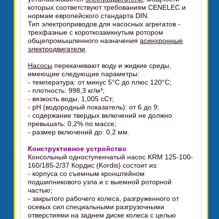
которых соответствуют требованиям CENELEC и
нормам европейского стандарта DIN.
Тип электроприводов для насосных агрегатов -
трехфазные с короткозамкнутым ротором
общепромышленного назначения
асинхронные
электродвигатели
.
Насосы
перекачивают воду и жидкие среды,
имеющие следующие параметры:
- температура: от минус 5°C до плюс 120°C;
- плотность: 998,3 кг/м³;
- вязкость воды: 1,005 сСт;
- pH (водородный показатель): от 6 до 9;
- содержание твердых включений не должно
превышать: 0,2% по массе;
- размер включений до: 0,2 мм.
Конструктивное устройство
Консольный одноступенчатый насос KRM 125-100-
160/185-2/37 Кордис (Kordis) состоит из:
- корпуса со съемным кронштейном
подшипникового узла и с выемной роторной
частью;
- закрытого рабочего колеса, разгруженного от
осевых сил специальными разгрузочными
отверстиями на заднем диске колеса с целью