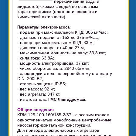
перекачивания воды и
жидкостей, схожих с водой по основным
характеристикам (плотности, вязкости и
химической активности).
:
Параметры электронасоса
· подача при максимальном КПД: 306 м³/час;
· диапазон подачи: от 152 до 375 м³/час;
· напор при максимальном КПД: 33 м;
· диапазон напора: от 40 до 27 м;
· максимальная мощность на валу: 33,8 квт;
· сила тока: 63,8А;
· мощность электропривода: 37 квт;
· число оборотов вала: 2940 об/мин;
· электродвигатель по европейскому стандарту
DIN: 200LB2;
· степень защиты: IP-55;
· вес насоса: 92 кг;
· вес агрегата: 347 кг;
· изготовитель:
.
ГМС Ливгидромаш
Общие сведения
KRM 125-100-160/185-2/37 - с осевым входом
одноступенчатые моноблочные
центробежные
насосы
горизонтальной конструкции.
Для привода электронасосных агрегатов
устанавливаются
электродвигатели
, мощности