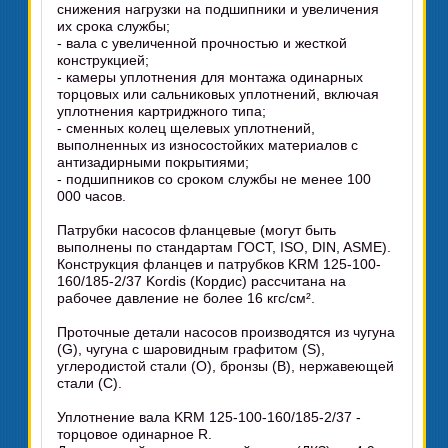
снижения нагрузки на подшипники и увеличения
их срока службы;
- вала с увеличенной прочностью и жесткой
конструкцией;
- камеры уплотнения для монтажа одинарных
торцовых или сальниковых уплотнений, включая
уплотнения картриджного типа;
- сменных колец щелевых уплотнений,
выполненных из износостойких материалов с
антизадирными покрытиями;
- подшипников со сроком службы не менее 100
000 часов.
Патрубки насосов фланцевые (могут быть
выполнены по стандартам ГОСТ, ISO, DIN, ASME).
Конструкция фланцев и патрубков KRM 125-100-
160/185-2/37 Kordis (Кордис) рассчитана на
рабочее давление не более 16 кгс/см².
Проточные детали насосов производятся из чугуна
(G), чугуна с шаровидным графитом (S),
углеродистой стали (O), бронзы (B), нержавеющей
стали (C).
Уплотнение вала KRM 125-100-160/185-2/37 -
торцовое одинарное R.