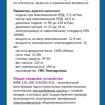
по плотности, вязкости и химической активности.
:
Параметры агрегата насосного
· подача при максимальном КПД: 171 м³/час;
· напор при максимальном КПД: 18,4 м;
· диапазон подачи: от 85 до 224 м³/час;
· диапазон напора: от 21 до 15 м;
· электропривод по европейскому стандарту DIN:
160M4;
· мощность на валу максимальная: 12,9 квт;
· мощность асинхронного электродвигателя: 11
квт;
· частота вращения вала: 1450 об/мин;
· сила тока: 21,8А;
· степень защиты: IP-55;
· вес насоса: 110 кг;
· вес электронасоса: 184 кг;
· производство:
.
ГМС Ливгидромаш
Общие сведения, устройство
KRM 125-100-315/250-4/11 - моноблочной
конструкции одноступенчатые горизонтальные,
консольные
центробежные насосы
с осевым
входом, в которых для осуществления привода
используются асинхронные трехфазные
электродвигатели
общепромышленного