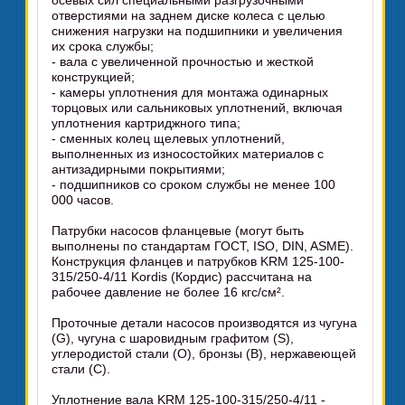
осевых сил специальными разгрузочными
отверстиями на заднем диске колеса с целью
снижения нагрузки на подшипники и увеличения
их срока службы;
- вала с увеличенной прочностью и жесткой
конструкцией;
- камеры уплотнения для монтажа одинарных
торцовых или сальниковых уплотнений, включая
уплотнения картриджного типа;
- сменных колец щелевых уплотнений,
выполненных из износостойких материалов с
антизадирными покрытиями;
- подшипников со сроком службы не менее 100
000 часов.
Патрубки насосов фланцевые (могут быть
выполнены по стандартам ГОСТ, ISO, DIN, ASME).
Конструкция фланцев и патрубков KRM 125-100-
315/250-4/11 Kordis (Кордис) рассчитана на
рабочее давление не более 16 кгс/см².
Проточные детали насосов производятся из чугуна
(G), чугуна с шаровидным графитом (S),
углеродистой стали (O), бронзы (B), нержавеющей
стали (C).
Уплотнение вала KRM 125-100-315/250-4/11 -