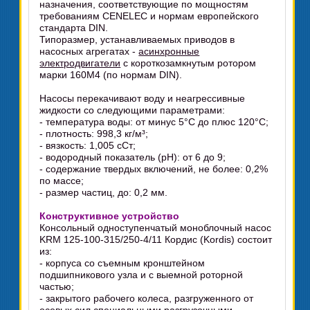
назначения, соответствующие по мощностям
требованиям CENELEC и нормам европейского
стандарта DIN.
Типоразмер, устанавливаемых приводов в
насосных агрегатах -
асинхронные
электродвигатели
с короткозамкнутым ротором
марки 160M4 (по нормам DIN).
Насосы перекачивают воду и неагрессивные
жидкости со следующими параметрами:
- температура воды: от минус 5°C до плюс 120°C;
- плотность: 998,3 кг/м³;
- вязкость: 1,005 сСт;
- водородный показатель (pH): от 6 до 9;
- содержание твердых включений, не более: 0,2%
по массе;
- размер частиц, до: 0,2 мм.
Конструктивное устройство
Консольный одноступенчатый моноблочный насос
KRM 125-100-315/250-4/11 Кордис (Kordis) состоит
из:
- корпуса со съемным кронштейном
подшипникового узла и с выемной роторной
частью;
- закрытого рабочего колеса, разгруженного от