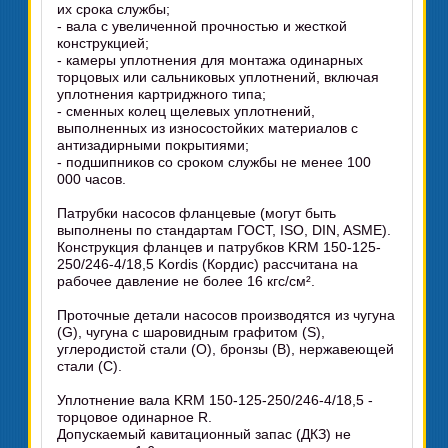
их срока службы;
- вала с увеличенной прочностью и жесткой
конструкцией;
- камеры уплотнения для монтажа одинарных
торцовых или сальниковых уплотнений, включая
уплотнения картриджного типа;
- сменных колец щелевых уплотнений,
выполненных из износостойких материалов с
антизадирными покрытиями;
- подшипников со сроком службы не менее 100
000 часов.
Патрубки насосов фланцевые (могут быть
выполнены по стандартам ГОСТ, ISO, DIN, ASME).
Конструкция фланцев и патрубков KRM 150-125-
250/246-4/18,5 Kordis (Кордис) рассчитана на
рабочее давление не более 16 кгс/см².
Проточные детали насосов производятся из чугуна
(G), чугуна с шаровидным графитом (S),
углеродистой стали (O), бронзы (B), нержавеющей
стали (C).
Уплотнение вала KRM 150-125-250/246-4/18,5 -
торцовое одинарное R.
Допускаемый кавитационный запас (ДКЗ) не