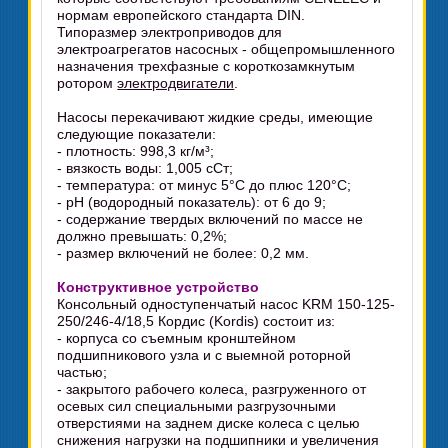
нормам европейского стандарта DIN.
Типоразмер электроприводов для
электроагрегатов насосных - общепромышленного
назначения трехфазные с короткозамкнутым
ротором
электродвигатели
.
Насосы перекачивают жидкие среды, имеющие
следующие показатели:
- плотность: 998,3 кг/м³;
- вязкость воды: 1,005 сСт;
- температура: от минус 5°C до плюс 120°C;
- pH (водородный показатель): от 6 до 9;
- содержание твердых включений по массе не
должно превышать: 0,2%;
- размер включений не более: 0,2 мм.
Конструктивное устройство
Консольный одноступенчатый насос KRM 150-125-
250/246-4/18,5 Кордис (Kordis) состоит из:
- корпуса со съемным кронштейном
подшипникового узла и с выемной роторной
частью;
- закрытого рабочего колеса, разгруженного от
осевых сил специальными разгрузочными
отверстиями на заднем диске колеса с целью
снижения нагрузки на подшипники и увеличения