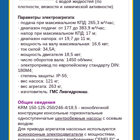
с водой жидкостей (по
плотности, вязкости и химической активности).
:
Параметры электроагрегата
· подача при максимальном КПД: 265,3 м³/час;
· диапазон подачи: от 177 до 383,9 м³/час;
· напор при максимальном КПД: 17 м;
· диапазон напора: от 19,7 до 11 м;
· мощность на валу максимальная: 16,6 квт;
· ток силой: 34,5А;
· мощность двигателя 18,5 квт;
· число оборотов вала: 1450 об/мин;
· электропривод по европейскому стандарту DIN:
180M4;
· степень защиты: IP-55;
· вес насоса: 121 кг;
· вес агрегата: 263 кг;
· изготовитель:
.
ГМС Ливгидромаш
Общие сведения
KRM 150-125-250/246-4/18,5 - моноблочной
конструкции консольные горизонтальные
одноступенчатые
центробежные насосы
с осевым
входом.
Для привода агрегатов насосных используются
асинхронные электродвигатели
с мощностями,
которые соответствуют требованиям CENELEC и