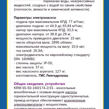
перекачки воды, неагрессивных
жидкостей, сходных с водой по своим свойствам
(плотности, вязкости и химической активности).
:
Параметры электронасоса
· подача при максимальном КПД: 77 м³/час;
· диапазон подачи: от 44,9 до 93,84 м³/час;
· напор при максимальном КПД: 33,5 м;
· диапазон напора: от 38,8 до 29 м;
· мощность приводного двигателя: 15 квт;
· число оборотов вала: 2895 об/мин;
· максимальная мощность на валу: 10,6 квт;
· ток силой: 26,9А;
· электродвигатель по европейскому стандарту
DIN: 160MB2;
· степень защиты: IP-55;
· вес насоса: 37 кг;
· вес насосного агрегата: 127 кг;
· изготовитель:
.
ГМС Ливгидромаш
Общие сведения, устройство
KRM 65-50-160/174-2/15 - консольные
моноблочные с осевым входом
насосы
горизонтальной конструкции одноступенчатые,
привод которых обеспечивают
асинхронные
электродвигатели
с мощностями,
соответствующие нормам европейского стандарта