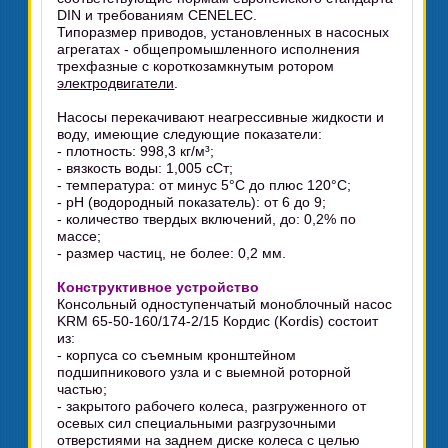
DIN и требованиям CENELEC.
Типоразмер приводов, установленных в насосных
агрегатах - общепромышленного исполнения
трехфазные с короткозамкнутым ротором
электродвигатели
.
Насосы перекачивают неагрессивные жидкости и
воду, имеющие следующие показатели:
- плотность: 998,3 кг/м³;
- вязкость воды: 1,005 сСт;
- температура: от минус 5°C до плюс 120°C;
- pH (водородный показатель): от 6 до 9;
- количество твердых включений, до: 0,2% по
массе;
- размер частиц, не более: 0,2 мм.
Конструктивное устройство
Консольный одноступенчатый моноблочный насос
KRM 65-50-160/174-2/15 Кордис (Kordis) состоит
из:
- корпуса со съемным кронштейном
подшипникового узла и с выемной роторной
частью;
- закрытого рабочего колеса, разгруженного от
осевых сил специальными разгрузочными
отверстиями на заднем диске колеса с целью