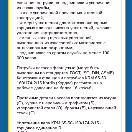
снижения нагрузки на подшипники и увеличения
их срока службы;
- вала с увеличенной прочностью и жесткой
конструкцией;
- камеры уплотнения для монтажа одинарных
торцовых или сальниковых уплотнений, включая
уплотнения картриджного типа;
- сменных колец щелевых уплотнений,
выполненных из износостойких материалов с
антизадирными покрытиями;
- подшипников со сроком службы не менее 100
000 часов.
Патрубки насосов фланцевые (могут быть
выполнены по стандартам ГОСТ, ISO, DIN, ASME).
Конструкция фланцев и патрубков KRM 65-50-
160/174-2/15 Kordis (Кордис) рассчитана на
рабочее давление не более 16 кгс/см².
Проточные детали насосов производятся из чугуна
(G), чугуна с шаровидным графитом (S),
углеродистой стали (O), бронзы (B), нержавеющей
стали (C).
Уплотнение вала KRM 65-50-160/174-2/15 -
торцовое одинарное R.