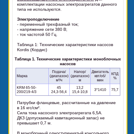
комплектации насосных электроагрегатов данного
типа не используются.
Электроподключение
- переменный трехфазный ток;
- напряжение сети 380 В;
- ток частотой 50 Гц.
Таблица 1: Технические характеристики насосов
Kordis (Кордис)
Таблица 1. Технические характеристики моноблочных
насосов
Подача/
Напор/
Двигатель
КПД
Марка
(диапазон)
(диапазон)
квт/об/
%
м³/ч
м
мин
KRM 65-50-
45
13,2
3*1410
75,7
200/219-4/3
24,3-56,4
15,4-10,8
Патрубки фланцевые, рассчитанные на давление
в 16 кгс/см².
Сила тока насосного электроагрегата 6,5А.
ДКЗ (допускаемый кавитационный запас) не
превышает 0,7 м.
В моноблочный одноступенчатый консольного