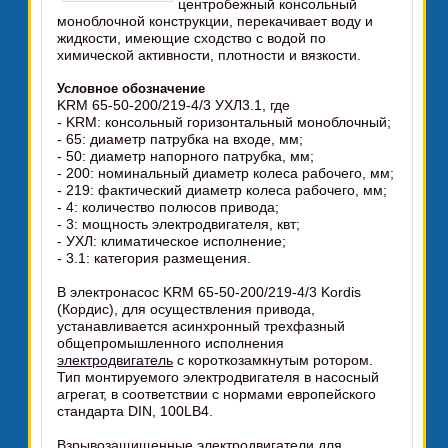
центробежный консольный
моноблочной конструкции, перекачивает воду и
жидкости, имеющие сходство с водой по
химической активности, плотности и вязкости.
Условное обозначение
KRM 65-50-200/219-4/3 УХЛ3.1, где
- KRM: консольный горизонтальный моноблочный;
- 65: диаметр патрубка на входе, мм;
- 50: диаметр напорного патрубка, мм;
- 200: номинальный диаметр колеса рабочего, мм;
- 219: фактический диаметр колеса рабочего, мм;
- 4: количество полюсов привода;
- 3: мощность электродвигателя, квт;
- УХЛ: климатическое исполнение;
- 3.1: категория размещения.
В электронасос KRM 65-50-200/219-4/3 Kordis
(Кордис), для осуществления привода,
устанавливается асинхронный трехфазный
общепромышленного исполнения
электродвигатель
с короткозамкнутым ротором.
Тип монтируемого электродвигателя в насосный
агрегат, в соответствии с нормами европейского
стандарта DIN, 100LB4.
Взрывозащищенные электродвигатели
для