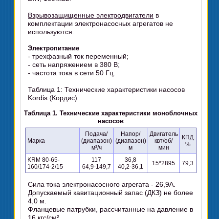
Взрывозащищенные электродвигатели
в
комплектации электронасосных агрегатов не
используются.
Электропитание
- трехфазный ток переменный;
- сеть напряжением в 380 В;
- частота тока в сети 50 Гц.
Таблица 1: Технические характеристики насосов
Kordis (Кордис)
Таблица 1. Технические характеристики моноблочных
насосов
Подача/
Напор/
Двигатель
КПД
Марка
(диапазон)
(диапазон)
квт/об/
%
м³/ч
м
мин
KRM 80-65-
117
36,8
15*2895
79,3
160/174-2/15
64,9-149,7
40,2-36,1
Сила тока электронасосного агрегата - 26,9А.
Допускаемый кавитационный запас (ДКЗ) не более
4,0 м.
Фланцевые патрубки, рассчитанные на давление в
16 кгс/см².