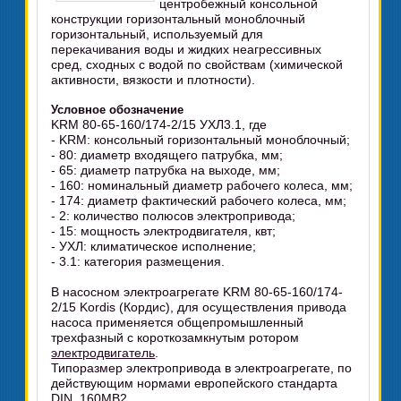
центробежный консольной
конструкции горизонтальный моноблочный
горизонтальный, используемый для
перекачивания воды и жидких неагрессивных
сред, сходных с водой по свойствам (химической
активности, вязкости и плотности).
Условное обозначение
KRM 80-65-160/174-2/15 УХЛ3.1, где
- KRM: консольный горизонтальный моноблочный;
- 80: диаметр входящего патрубка, мм;
- 65: диаметр патрубка на выходе, мм;
- 160: номинальный диаметр рабочего колеса, мм;
- 174: диаметр фактический рабочего колеса, мм;
- 2: количество полюсов электропривода;
- 15: мощность электродвигателя, квт;
- УХЛ: климатическое исполнение;
- 3.1: категория размещения.
В насосном электроагрегате KRM 80-65-160/174-
2/15 Kordis (Кордис), для осуществления привода
насоса применяется общепромышленный
трехфазный с короткозамкнутым ротором
электродвигатель
.
Типоразмер электропривода в электроагрегате, по
действующим нормами европейского стандарта
DIN, 160MB2.