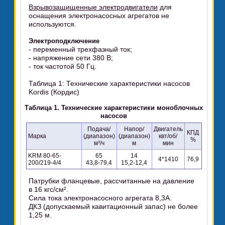
Взрывозащищенные электродвигатели
для
оснащения электронасосных агрегатов не
используются.
Электроподключение
- переменный трехфазный ток;
- напряжение сети 380 В;
- ток частотой 50 Гц.
Таблица 1: Технические характеристики насосов
Kordis (Кордис)
Таблица 1. Технические характеристики моноблочных
насосов
Подача/
Напор/
Двигатель
КПД
Марка
(диапазон)
(диапазон)
квт/об/
%
м³/ч
м
мин
KRM 80-65-
65
14
4*1410
76,9
200/219-4/4
43,8-79,4
15,2-12,4
Патрубки фланцевые, рассчитанные на давление
в 16 кгс/см².
Сила тока электронасосного агрегата 8,3А.
ДКЗ (допускаемый кавитационный запас) не более
1,25 м.