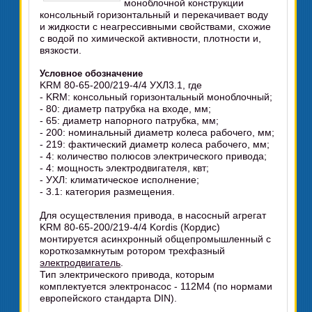
моноблочной конструкции
консольный горизонтальный и перекачивает воду
и жидкости с неагрессивными свойствами, схожие
с водой по химической активности, плотности и,
вязкости.
Условное обозначение
KRM 80-65-200/219-4/4 УХЛ3.1, где
- KRM: консольный горизонтальный моноблочный;
- 80: диаметр патрубка на входе, мм;
- 65: диаметр напорного патрубка, мм;
- 200: номинальный диаметр колеса рабочего, мм;
- 219: фактический диаметр колеса рабочего, мм;
- 4: количество полюсов электрического привода;
- 4: мощность электродвигателя, квт;
- УХЛ: климатическое исполнение;
- 3.1: категория размещения.
Для осуществления привода, в насосный агрегат
KRM 80-65-200/219-4/4 Kordis (Кордис)
монтируется асинхронный общепромышленный с
короткозамкнутым ротором трехфазный
электродвигатель
.
Тип электрического привода, которым
комплектуется электронасос - 112M4 (по нормами
европейского стандарта DIN).