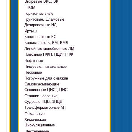
Вихревые ВКС, ВК
ГНОМ
Горизонтальные
Грязевые
Грунтовые, шламовые
Д, 1Д
Ф, Фр
Дозировочные НД
ГРАТ, ГРАК, ГРАР
ЦН
с HMS Control
Иртыш
ВШН
DeLium
Конденсатные КС
ПФ, НФ, ПД
Консольные К, КМ, КМЛ
ЦМЛ
Линейные моноблочные ЛМ
ЦМК
Навозные НЖН, НЦИ, ННФ
Нефтяные
Пищевые, питательные
НВ, НВЕ, НДВ
Песковые
ОНЦ, СНЦ
КМC
Погружные для скважин
П, ПР, ПБ, ПК, ПРВП
ЦВК
4(5,6)НК
Самовсасывающие
ЭЦВ Ливнынасос
ППР, ППК вертикальные
ПЭ
КМХ Адонис
Секционные ЦНСГ, ЦНС
АНС
ЭЦВ Промбурвод
Поршневые на пару
Станции насосные
С-569
2ЭЦВ
Судовые НЦВ, 1НЦВ
СУЗ, HMS Control
С-245
БЦП М
Трансформаторные МТ
Автоматические САУ
Фекальные
CRS
Садовые Ингро CAM
Химические
СПА 4
СМ, 1СМ, 2СМ
Циркуляционные
Х
СД, СДВ
Шестеренные