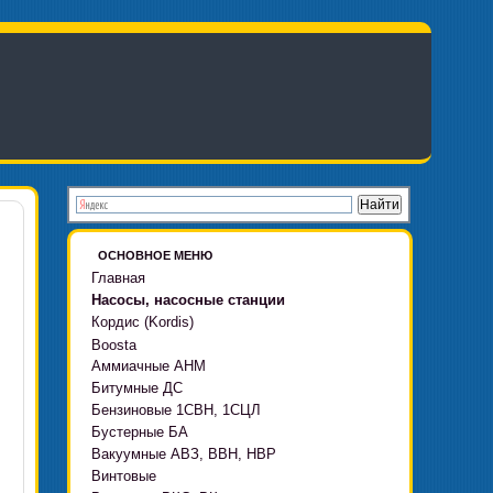
ОСНОВНОЕ МЕНЮ
Главная
Насосы, насосные станции
Кордис (Kordis)
Boosta
Аммиачные АНМ
Boosta-F
Битумные ДС
Boosta-L
Бензиновые 1СВН, 1СЦЛ
Boosta-APD установки
Бустерные БА
Вакуумные АВЗ, ВВН, НВР
Винтовые