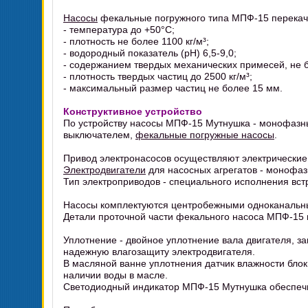
Насосы
фекальные погружного типа МПФ-15 перекач
- температура до +50°C;
- плотность не более 1100 кг/м³;
- водородный показатель (pH) 6,5-9,0;
- содержанием твердых механических примесей, не б
- плотность твердых частиц до 2500 кг/м³;
- максимальный размер частиц не более 15 мм.
Конструктивное устройство
По устройству насосы МПФ-15 Мутнушка - монофазны
выключателем,
фекальные погружные насосы
.
Привод электронасосов осуществляют электрические
Электродвигатели
для насосных агрегатов - монофа
Тип электроприводов - специального исполнения вс
Насосы комплектуются центробежными одноканальн
Детали проточной части фекального насоса МПФ-15 
Уплотнение - двойное уплотнение вала двигателя, 
надежную влагозащиту электродвигателя.
В масляной ванне уплотнения датчик влажности блок
наличии воды в масле.
Светодиодный индикатор МПФ-15 Мутнушка обеспечив