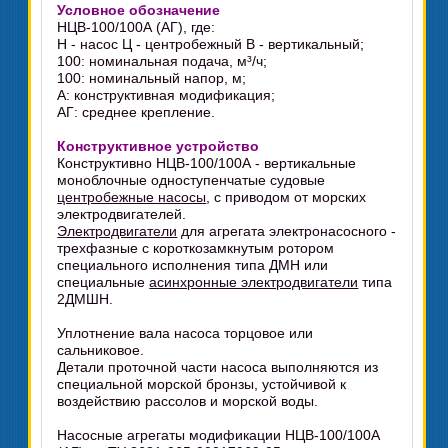
Условное обозначение
НЦВ-100/100А (АГ), где:
Н - насос Ц - центробежный В - вертикальный;
100: номинальная подача, м³/ч;
100: номинальный напор, м;
А: конструктивная модификация;
АГ: среднее крепление.
Конструктивное устройство
Конструктивно НЦВ-100/100А - вертикальные
моноблочные одноступенчатые судовые
центробежные насосы
, с приводом от морских
электродвигателей.
Электродвигатели
для агрегата электронасосного -
трехфазные с короткозамкнутым ротором
специального исполнения типа ДМН или
специальные
асинхронные электродвигатели
типа
2ДМШН.
Уплотнение вала насоса торцовое или
сальниковое.
Детали проточной части насоса выполняются из
специальной морской бронзы, устойчивой к
воздействию рассолов и морской воды.
Насосные агрегаты модификации НЦВ-100/100А