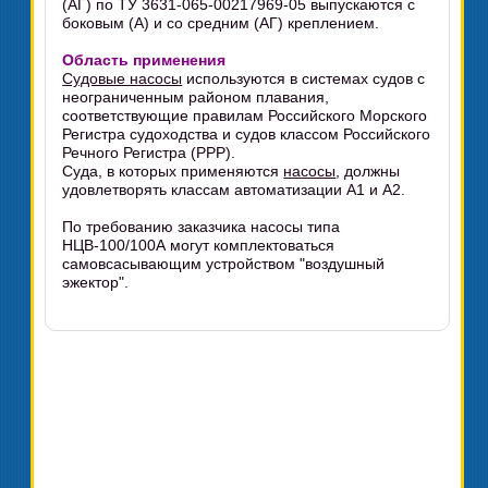
(АГ) по ТУ 3631-065-00217969-05 выпускаются с
боковым (А) и со средним (АГ) креплением.
Область применения
Судовые насосы
используются в системах судов с
неограниченным районом плавания,
соответствующие правилам Российского Морского
Регистра судоходства и судов классом Российского
Речного Регистра (РРР).
Суда, в которых применяются
насосы
, должны
удовлетворять классам автоматизации А1 и А2.
По требованию заказчика насосы типа
НЦВ-100/100А могут комплектоваться
самовсасывающим устройством "воздушный
эжектор".