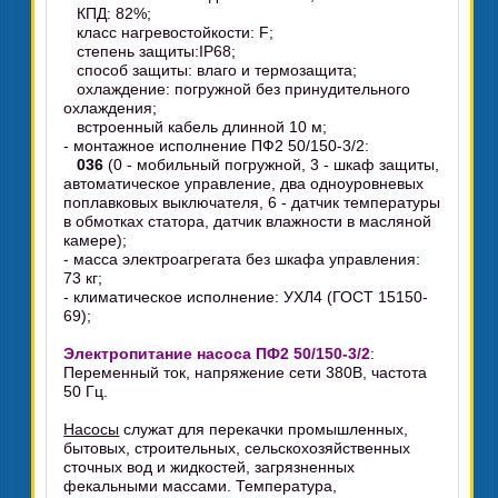
КПД: 82%;
класс нагревостойкости: F;
степень защиты:IP68;
способ защиты: влаго и термозащита;
охлаждение: погружной без принудительного
охлаждения;
встроенный кабель длинной 10 м;
- монтажное исполнение ПФ2 50/150-3/2:
036
(0 - мобильный погружной, 3 - шкаф защиты,
автоматическое управление, два одноуровневых
поплавковых выключателя, 6 - датчик температуры
в обмотках статора, датчик влажности в масляной
камере);
- масса электроагрегата без шкафа управления:
73 кг;
- климатическое исполнение: УХЛ4 (ГОСТ 15150-
69);
Электропитание насоса ПФ2 50/150-3/2
:
Переменный ток, напряжение сети 380В, частота
50 Гц.
Насосы
служат для перекачки промышленных,
бытовых, строительных, сельскохозяйственных
сточных вод и жидкостей, загрязненных
фекальными массами. Температура,