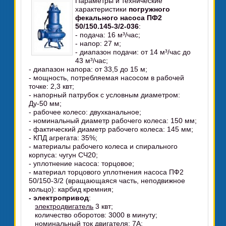
Параметры и технические
характеристики
погружного
фекального насоса ПФ2
50/150.145-3/2-036
:
- подача: 16 м³/час;
- напор: 27 м;
- диапазон подачи: от 14 м³/час до
43 м³/час;
- диапазон напора: от 33,5 до 15 м;
- мощность, потребляемая насосом в рабочей
точке: 2,3 квт;
- напорный патрубок с условным диаметром:
Ду-50 мм;
- рабочее колесо: двухканальное;
- номинальный диаметр рабочего колеса: 150 мм;
- фактический диаметр рабочего колеса: 145 мм;
- КПД агрегата: 35%;
- материалы рабочего колеса и спирального
корпуса: чугун СЧ20;
- уплотнение насоса: торцовое;
- материал торцового уплотнения насоса ПФ2
50/150-3/2 (вращающаяся часть, неподвижное
кольцо): карбид кремния;
- электропривод
:
электродвигатель
3 квт;
количество оборотов: 3000 в минуту;
номинальный ток двигателя: 7А;