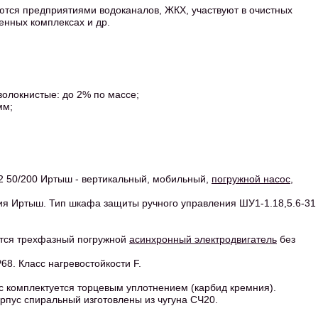
тся предприятиями водоканалов, ЖКХ, участвуют в очистных
енных комплексах и др.
волокнистые: до 2% по массе;
мм;
2 50/200 Иртыш - вертикальный, мобильный,
погружной насос
,
я Иртыш. Тип шкафа защиты ручного управления ШУ1-1.18,5.6-31
ется трехфазный погружной
асинхронный электродвигатель
без
8. Класс нагревостойкости F.
с комплектуется торцевым уплотнением (карбид кремния).
орпус спиральный изготовлены из чугуна СЧ20.