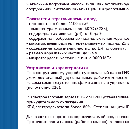
Фекальные погружные насосы
типа ПФ2 эксплуатирую
сооружениях, системах канализации, в агропромышл
Показатели перекачиваемых сред
- плотность: не более 1100 кг/м³;
- температура максимальная: 50°C (323К);
- водородная активность (pH): от 6 до 9;
- содержание неабразивных частиц, включая коротко
- максимальный размер перекачиваемых частиц: 25 
- содержание абразивных частиц: до 1% по объему;
- размер абразивных частиц: до 5 мм;
- микротвердость частиц: не выше 9000 МПа.
Устройство и характеристики
По конструктивному устройству фекальный насос ПФ
укомплектованный двухканальным рабочим колесом.
Насосы
комплектуются шкафами защиты и управлени
(исполнение 016).
В электронасосный агрегат ПФ2 50/200 устанавлива
принудительного охлаждения.
КПД электродвигателя более 80%. Степень защиты IP6
Для защиты от протечек перекачиваемой среды насо
Проточные части насоса (рабочее колесо), а также к