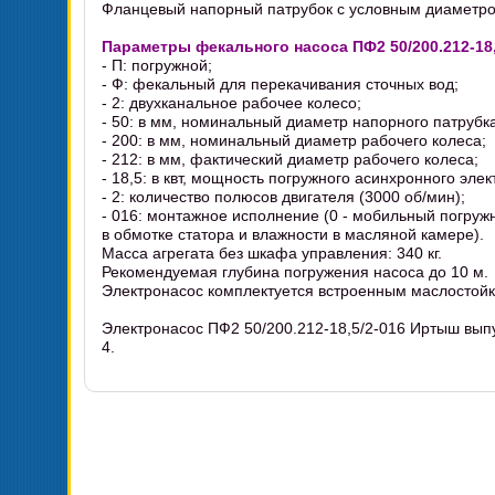
Фланцевый напорный патрубок с условным диаметро
Параметры фекального насоса ПФ2 50/200.212-18
- П: погружной;
- Ф: фекальный для перекачивания сточных вод;
- 2: двухканальное рабочее колесо;
- 50: в мм, номинальный диаметр напорного патрубка
- 200: в мм, номинальный диаметр рабочего колеса;
- 212: в мм, фактический диаметр рабочего колеса;
- 18,5: в квт, мощность погружного асинхронного элек
- 2: количество полюсов двигателя (3000 об/мин);
- 016: монтажное исполнение (0 - мобильный погружн
в обмотке статора и влажности в масляной камере).
Масса агрегата без шкафа управления: 340 кг.
Рекомендуемая глубина погружения насоса до 10 м.
Электронасос комплектуется встроенным маслостой
Электронасос ПФ2 50/200.212-18,5/2-016 Иртыш вып
4.