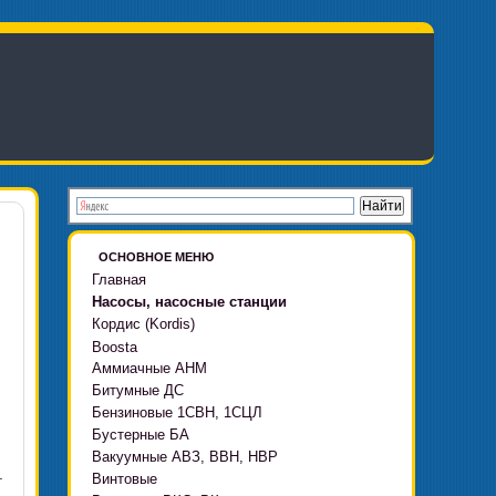
ОСНОВНОЕ МЕНЮ
Главная
Насосы, насосные станции
Кордис (Kordis)
Boosta
Аммиачные АНМ
Boosta-F
Битумные ДС
Boosta-L
Бензиновые 1СВН, 1СЦЛ
Boosta-APD установки
Бустерные БА
Вакуумные АВЗ, ВВН, НВР
.
Винтовые