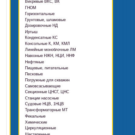
Вихревые ВКС, ВК
ГНОМ
Горизонтальные
Грязевые
Грунтовые, шламовые
Д, 1Д
Ф, Фр
Дозировочные НД
ГРАТ, ГРАК, ГРАР
ЦН
с HMS Control
Иртыш
ВШН
DeLium
Конденсатные КС
ПФ, НФ, ПД
Консольные К, КМ, КМЛ
ЦМЛ
Линейные моноблочные ЛМ
ЦМК
Навозные НЖН, НЦИ, ННФ
Нефтяные
Пищевые, питательные
НВ, НВЕ, НДВ
Песковые
ОНЦ, СНЦ
КМC
Погружные для скважин
П, ПР, ПБ, ПК, ПРВП
ЦВК
4(5,6)НК
Самовсасывающие
ЭЦВ Ливнынасос
ППР, ППК вертикальные
ПЭ
КМХ Адонис
Секционные ЦНСГ, ЦНС
АНС
ЭЦВ Промбурвод
Поршневые на пару
Станции насосные
С-569
2ЭЦВ
Судовые НЦВ, 1НЦВ
СУЗ, HMS Control
С-245
БЦП М
Трансформаторные МТ
Автоматические САУ
Фекальные
CRS
Садовые Ингро CAM
Химические
СПА 4
СМ, 1СМ, 2СМ
Циркуляционные
Х
СД, СДВ
Шестеренные