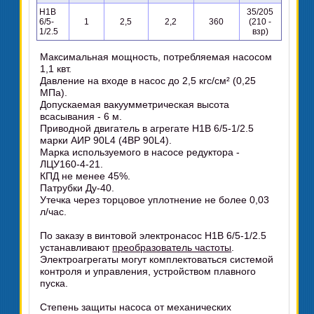
Н1В
35/205
6/5-
1
2,5
2,2
360
(210 -
1/2.5
взр)
Максимальная мощность, потребляемая насосом
1,1 квт.
Давление на входе в насос до 2,5 кгс/см² (0,25
МПа).
Допускаемая вакуумметрическая высота
всасывания - 6 м.
Приводной двигатель в агрегате Н1В 6/5-1/2.5
марки АИР 90L4 (4ВР 90L4).
Марка используемого в насосе редуктора -
ЛЦУ160-4-21.
КПД не менее 45%.
Патрубки Ду-40.
Утечка через торцовое уплотнение не более 0,03
л/час.
По заказу в винтовой электронасос Н1В 6/5-1/2.5
устанавливают
преобразователь частоты
.
Электроагрегаты могут комплектоваться системой
контроля и управления, устройством плавного
пуска.
Степень защиты насоса от механических