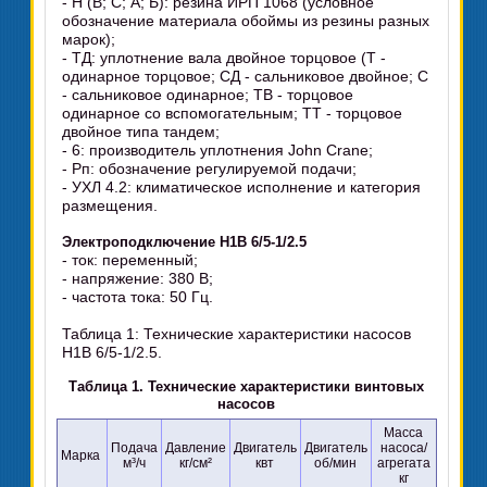
- Н (В; С; А; Б): резина ИРП 1068 (условное
обозначение материала обоймы из резины разных
марок);
- ТД: уплотнение вала двойное торцовое (Т -
одинарное торцовое; СД - сальниковое двойное; С
- сальниковое одинарное; ТВ - торцовое
одинарное со вспомогательным; ТТ - торцовое
двойное типа тандем;
- 6: производитель уплотнения John Crane;
- Рп: обозначение регулируемой подачи;
- УХЛ 4.2: климатическое исполнение и категория
размещения.
Электроподключение Н1В 6/5-1/2.5
- ток: переменный;
- напряжение: 380 В;
- частота тока: 50 Гц.
Таблица 1: Технические характеристики насосов
Н1В 6/5-1/2.5.
Таблица 1. Технические характеристики винтовых
насосов
Масса
Подача
Давление
Двигатель
Двигатель
насоса/
Марка
м³/ч
кг/см²
квт
об/мин
агрегата
кг