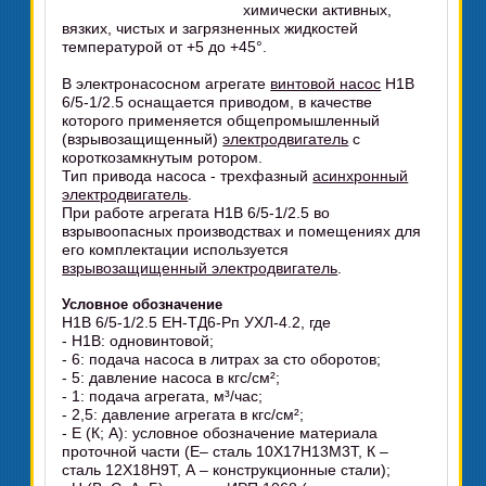
химически активных,
вязких, чистых и загрязненных жидкостей
температурой от +5 до +45°.
В электронасосном агрегате
винтовой насос
Н1В
6/5-1/2.5 оснащается приводом, в качестве
которого применяется общепромышленный
(взрывозащищенный)
электродвигатель
с
короткозамкнутым ротором.
Тип привода насоса - трехфазный
асинхронный
электродвигатель
.
При работе агрегата Н1В 6/5-1/2.5 во
взрывоопасных производствах и помещениях для
его комплектации используется
взрывозащищенный электродвигатель
.
Условное обозначение
Н1В 6/5-1/2.5 ЕН-ТД6-Рп УХЛ-4.2, где
- Н1В: одновинтовой;
- 6: подача насоса в литрах за сто оборотов;
- 5: давление насоса в кгс/см²;
- 1: подача агрегата, м³/час;
- 2,5: давление агрегата в кгс/см²;
- Е (К; А): условное обозначение материала
проточной части (Е– сталь 10Х17Н13М3Т, К –
сталь 12Х18Н9Т, А – конструкционные стали);