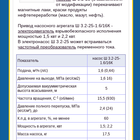
от модификации) перекачивают
магнитные лаки, краски продукты
нефтепереработки (масло, мазут, нефть).
Привод насосного агрегата Ш 3.2-25-1.6/16К -
электродвигатель
взрывобезопасного исполнения
мощностью 1,5 квт и 2,2 квт.
В электронасос Ш 3.2-25 может встраиваться
частотный преобразователь
переменного тока.
насос Ш 3.2-25-
Показатель
1.6/16К
Подача, м³/ч (л/с)
1,6 (0,44)
Давление на выходе, МПа (кгс/см2)
1,6 16)
Допускаемая вакуумметрическая
5
высота всасывания, м
-1
Частота вращения, C
(об/мин)
15,5 (930)
Давление полного перепуска, МПа
2,4 (24)
(кгс/см²), до
К.п.д. в агрегате, %, не менее
60
Мощность в агрегате, квт
1,5; 2,2
Масса насоса, кг
17,5