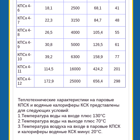
КПСк 4-
18,1
2500
68,1
41
6
КПСк 4-
22,3
3150
84,7
48
7
КПСк 4-
26,5
4000
105,4
55
8
КПСк 4-
30,8
5000
126,5
61
9
КПСк 4-
39,2
6300
158,9
77
10
КПСк 4-
114,5
16000
424,2
201
11
КПСк 4-
172,9
25000
656,4
298
12
Теплотехнические характеристики на паровые
КПСК и водяные калориферы КСК представлены
для следующих условий:
1.Температура воды на входе плюс 130°C
2.Температура воды на выходе плюс 70°C
3.Температура воздуха на входе в паровые КПСК
и калориферы водяные КСК минус 20°C.