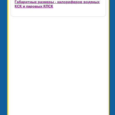
Габаритные размеры - калориферов водяных
КСК и паровых КПСК