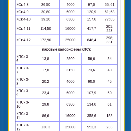
КСк 4-8
26,50
4000
97,0
55; 61
КСк 4-9
30,80
5000
120,9
61; 68
КСк 4-10
39,20
6300
157,6
77; 85
201;
КСк 4-11
114,50
16000
417,7
223
298;
КСк 4-12
172,90
25000
648,4
331
паровые калориферы КПСк
КПСк 3-
13,8
2500
59,6
34
6
КПСк 3-
17,0
3150
73,6
40
7
КПСк 3-
20,2
4000
90,0
45
8
КПСк 3-
23,4
5000
107,9
50
9
КПСк 3-
29,8
6300
134,6
61
10
КПСк 3-
86,6
16000
358,6
158
11
КПСк 3-
130,3
25000
552,3
233
12