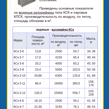
отопления.
Приведены основные показатели
на
водяные калориферы
типа КСК и паровые
КПСК: производительность по воздуху, по теплу,
площадь обогрева в м².
водяные -
калорифер КСк
Производительность
Площадь
Масса,
Марка
поверх-
по воздуху,
по теплу,
кг
2
ности, м
м³
квт
КСк 3-6
13,8
2500
50,7
34; 38
КСк 3-7
17,0
4150
65,4
40; 44
КСк 3-8
20,2
4000
83,2
45; 50
КСк 3-9
23,4
5000
103,5
50; 56
КСк 3-10
29,86
6300
135,6
61; 68
158;
КСк 3-11
86,4
16000
360,0
176
233;
КСк 3-12
130,3
25000
556,7
259
КСк 4-6
18,10
2500
59,1
41; 45
КСк 4-7
22,30
3150
76,1
48; 53