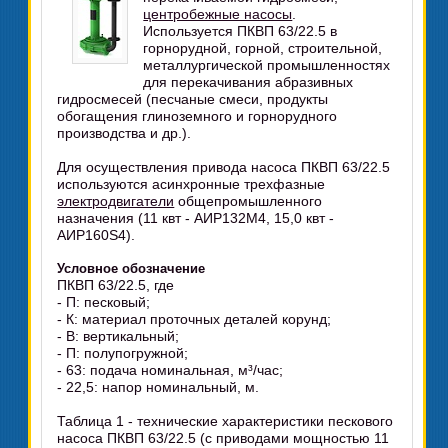
центробежные насосы
.
Используется ПКВП 63/22.5 в
горнорудной, горной, строительной,
металлургической промышленностях
для перекачивания абразивных
гидросмесей (песчаные смеси, продукты
обогащения глиноземного и горнорудного
производства и др.).
Для осуществления привода насоса ПКВП 63/22.5
используются асинхронные трехфазные
электродвигатели
общепромышленного
назначения (11 квт - АИР132М4, 15,0 квт -
АИР160S4).
Условное обозначение
ПКВП 63/22.5, где
- П: песковый;
- К: материал проточных деталей корунд;
- В: вертикальный;
- П: полупогружной;
- 63: подача номинальная, м³/час;
- 22,5: напор номинальный, м.
Таблица 1 - технические характеристики пескового
насоса ПКВП 63/22.5 (с приводами мощностью 11