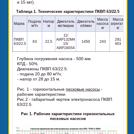
и 15 квт).
Таблица 1. Технические характеристики ПКВП 63/22.5
Масса
Масса
Подача
Напор
Двигатель
Двигатель
Марка
насоса
агрегата
м³/ч
м
квт/марка
об/мин
кг
кг
11/
ПКВП
АИР132М4
291
63
22,5
1450
243
63/22.5
15/
403
АИР160S4
Глубина погружения насоса - 500 мм.
КПД - 50%.
Диапазоны ПКВП 63/22.5:
- подача 20 до 80 м³/ч;
- напор от 28 до 15 м.
Рис. 1 - горизонтальные
песковые насосы
-
рабочие характеристики.
Рис.2 - габаритный чертеж электронасоса ПКВП
63/22.5.
Рис 1. Рабочие характеристики горизонтальных
песковых насосов