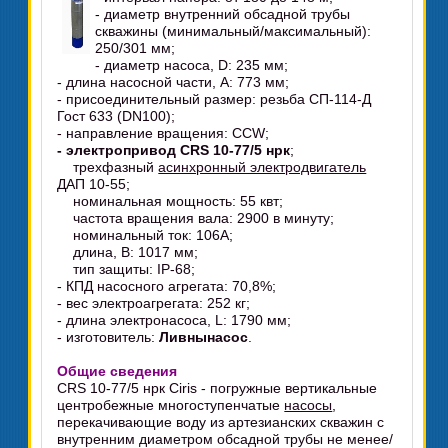
- диаметр внутренний обсадной трубы
скважины (минимальный/максимальный):
250/301 мм;
- диаметр насоса, D: 235 мм;
- длина насосной части, А: 773 мм;
- присоединительный размер: резьба СП-114-Д
Гост 633 (DN100);
- направление вращения: CCW;
- электропривод CRS 10-77/5 нрк
;
трехфазный
асинхронный электродвигатель
ДАП 10-55;
номинальная мощность: 55 квт;
частота вращения вала: 2900 в минуту;
номинальный ток: 106А;
длина, B: 1017 мм;
тип защиты: IP-68;
- КПД насосного агрегата: 70,8%;
- вес электроагрегата: 252 кг;
- длина электронасоса, L: 1790 мм;
- изготовитель:
Ливнынасос
.
Общие сведения
CRS 10-77/5 нрк Ciris - погружные вертикальные
центробежные многоступенчатые
насосы
,
перекачивающие воду из артезианских скважин с
внутренним диаметром обсадной трубы не менее/