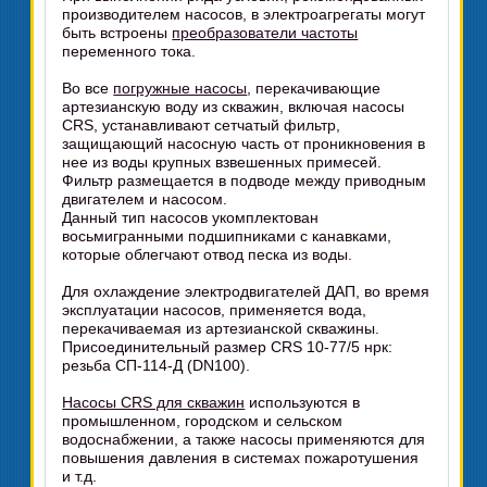
производителем насосов, в электроагрегаты могут
быть встроены
преобразователи частоты
переменного тока.
Во все
погружные насосы
, перекачивающие
артезианскую воду из скважин, включая насосы
CRS, устанавливают сетчатый фильтр,
защищающий насосную часть от проникновения в
нее из воды крупных взвешенных примесей.
Фильтр размещается в подводе между приводным
двигателем и насосом.
Данный тип насосов укомплектован
восьмигранными подшипниками с канавками,
которые облегчают отвод песка из воды.
Для охлаждение электродвигателей ДАП, во время
эксплуатации насосов, применяется вода,
перекачиваемая из артезианской скважины.
Присоединительный размер CRS 10-77/5 нрк:
резьба СП-114-Д (DN100).
Насосы CRS для скважин
используются в
промышленном, городском и сельском
водоснабжении, а также насосы применяются для
повышения давления в системах пожаротушения
и т.д.