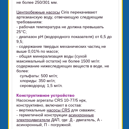
не более 250/301 мм.
Центробежные насосы
Ciris перекачивают
артезианскую воду, отвечающую следующим
требованиям:
- рабочая температура не должна превышать
25°C;
- диапазон pH (водородного показателя) от 6,5 до
9,5;
- содержание твердых механических частиц не
выше 0,01% по массе;
- общая минерализация воды (сухой
максимальный остаток) не более 1500 мг/л:
содержание нижеследующих веществ в воде, не
более:
сульфаты: 500 мг/л;
хлориды: 350 мг/л;
сероводород: 1,5 мг/л.
Конструктивное устройство
Насосные агрегаты CRS 10-77/5 нрк,
конструктивно, включают в состав:
- вертикальные
насосы CRS
для скважин;
- герметичной конструкции
асинхронные
электродвигатели
ДАП, где: Д - двигатель, А -
асинхронный, П - погружной.