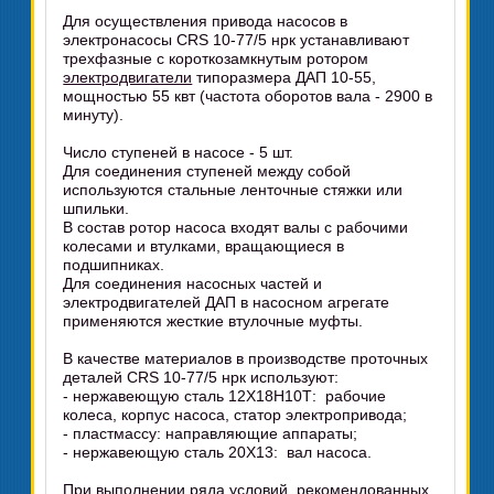
Для осуществления привода насосов в
электронасосы CRS 10-77/5 нрк устанавливают
трехфазные с короткозамкнутым ротором
электродвигатели
типоразмера ДАП 10-55,
мощностью 55 квт (частота оборотов вала - 2900 в
минуту).
Число ступеней в насосе - 5 шт.
Для соединения ступеней между собой
используются стальные ленточные стяжки или
шпильки.
В состав ротор насоса входят валы с рабочими
колесами и втулками, вращающиеся в
подшипниках.
Для соединения насосных частей и
электродвигателей ДАП в насосном агрегате
применяются жесткие втулочные муфты.
В качестве материалов в производстве проточных
деталей CRS 10-77/5 нрк используют:
- нержавеющую сталь 12Х18Н10Т: рабочие
колеса, корпус насоса, статор электропривода;
- пластмассу: направляющие аппараты;
- нержавеющую сталь 20Х13: вал насоса.
При выполнении ряда условий, рекомендованных