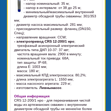
- напор номинальный: 35 м;
- напор в интервале: от 38 до 25 м;
- минимальный/максимальный внутренний
диаметр обсадной трубы скважины: 301/353
мм;
- диаметр насоса максимальный: 281 мм;
- присоединительный размер: фланец (DN150,
Спец);
- направление вращения: CCW;
- электропривод CRS 12-200/1 нро
;
трехфазный асинхронный электрический
двигатель типа ДАП 10-37: 37 квт;
частота вращения вала: 2900 в минуту;
номинальный ток привода: 68А;
тип защиты: IP-68;
длина E: 1003 мм;
масса: 180 кг;
- максимальный КПД электронасоса: 80,2%;
- длина электроагрегата L: 1550 мм;
- масса насосного агрегата: 229 кг;
- изготовитель:
Ливнынасос
.
Общая информация
CRS 12-200/1 нро - для перекачивания чистой
воды из артезианских скважин с внутренним
диаметром обсадной трубы не менее/не более