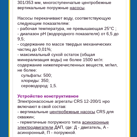
301/353 мм, многоступенчатые центробежные
вертикальные погружные
насосы
.
Насосы перекачивают воду, соответствующую
следующим показателям:
- рабочая температура, не превышающая 25°C ;
- диапазон pH (водородного показателя) от 6,5 до
9,5;
- содержание по массе твердых механических
частиц до 0,01%;
- максимальный сухой остаток (общая
минерализация воды) не более 1500 мг/л:
содержание нижеперечисленных веществ, мг/мл,
не более:
сульфаты: 500;
хлориды: 350;
сероводород: 1,5.
Устройство конструктивное
Электронасосные агрегаты CRS 12-200/1 нро
включают в свой состав:
- вертикальные
центробежные насосы
CRS для
скважин;
- герметичные погружного типа
асинхронные
электродвигатели
ДАП, где: Д - двигатель, А -
асинхронный, П - погружной.