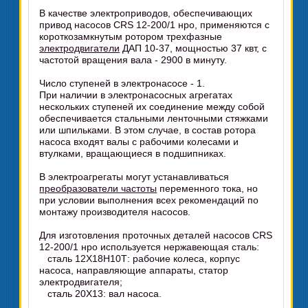
В качестве электроприводов, обеспечивающих
привод насосов CRS 12-200/1 нро, применяются с
короткозамкнутым ротором трехфазные
электродвигатели
ДАП 10-37, мощностью 37 квт, с
частотой вращения вала - 2900 в минуту.
Число ступеней в электронасосе - 1.
При наличии в электронасосных агрегатах
нескольких ступеней их соединение между собой
обеспечивается стальными ленточными стяжками
или шпильками. В этом случае, в состав ротора
насоса входят валы с рабочими колесами и
втулками, вращающиеся в подшипниках.
В электроагрегаты могут устанавливаться
преобразователи частоты
переменного тока, но
при условии выполнения всех рекомендаций по
монтажу производителя насосов.
Для изготовления проточных деталей насосов CRS
12-200/1 нро используется нержавеющая сталь:
сталь 12Х18Н10Т: рабочие колеса, корпус
насоса, направляющие аппараты, статор
электродвигателя;
сталь 20Х13: вал насоса.