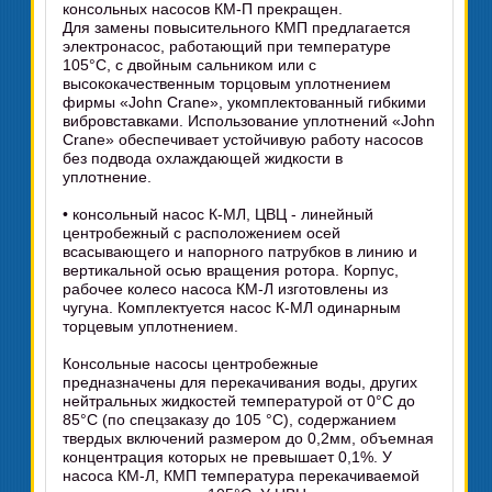
консольных насосов КМ-П прекращен.
Для замены повысительного КМП предлагается
электронасос, работающий при температуре
105°C, с двойным сальником или с
высококачественным торцовым уплотнением
фирмы «John Crane», укомплектованный гибкими
вибровставками. Использование уплотнений «John
Crane» обеспечивает устойчивую работу насосов
без подвода охлаждающей жидкости в
уплотнение.
• консольный насос К-МЛ, ЦВЦ - линейный
центробежный с расположением осей
всасывающего и напорного патрубков в линию и
вертикальной осью вращения ротора. Корпус,
рабочее колесо насоса КМ-Л изготовлены из
чугуна. Комплектуется насос К-МЛ одинарным
торцевым уплотнением.
Консольные насосы центробежные
предназначены для перекачивания воды, других
нейтральных жидкостей температурой от 0°С до
85°С (по спецзаказу до 105 °С), содержанием
твердых включений размером до 0,2мм, объемная
концентрация которых не превышает 0,1%. У
насоса КМ-Л, КМП температура перекачиваемой