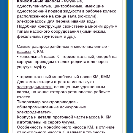
Консольные насосы
- чугунные,
одноступенчатые, центробежные, имеющие
односторонний подвод жидкости в рабочее колесо,
расположенное на конце вала (консоли),
электронасосы для перекачивания воды.
Подобная конструкция свойственна многим другим
типам насосного оборудования (химическим,
фекальным, грунтовым и др.).
Самые распространённые и многочисленные -
насосы
К, КМ.
• консольный насос К - горизонтальный, опорой на
корпусе, приводом от электродвигателя через
упругую муфту.
• горизонтальный моноблочный насос КМ, КММ.
Для комплектации агрегата используют
электродвигатели
, оснащенные удлиненным
валом, на конце которого установлено рабочее
колесо.
Типоразмер электроприводов -
общепромышленные
асинхронные
электродвигатели
.
Корпуса и детали проточной части насоса К, КМ
изготовлены из серого чугуна.
Особенность моноблочного насоса КМ, в отличие
от консольного насоса К, является трудность