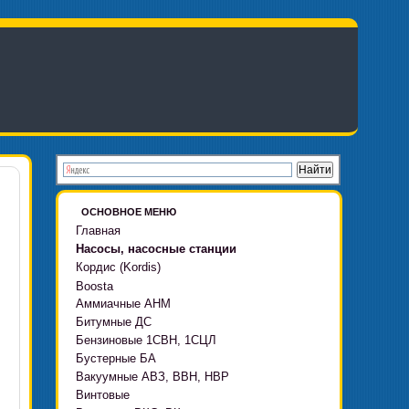
ОСНОВНОЕ МЕНЮ
Главная
Насосы, насосные станции
Кордис (Kordis)
Boosta
Аммиачные АНМ
Boosta-F
Битумные ДС
Boosta-L
Бензиновые 1СВН, 1СЦЛ
Boosta-APD установки
Бустерные БА
Вакуумные АВЗ, ВВН, НВР
Винтовые