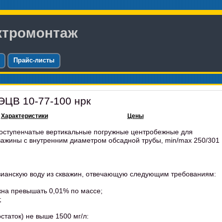
ктромонтаж
Прайс-листы
ЭЦВ 10-77-100 нрк
Характеристики
Цены
оступенчатые вертикальные погружные центробежные для
кважины с внутренним диаметром обсадной трубы, min/max 250/301
зианскую воду из скважин, отвечающую следующим требованиям:
жна превышать 0,01% по массе;
;
таток) не выше 1500 мг/л: