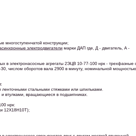
е многоступенчатой конструкции;
асинхронные электродвигатели
марки ДАП где, Д - двигатель, А -
ых в электронасосные агрегаты 2ЭЦВ 10-77-100 нрк - трехфазные 
30, числом оборотов вала 2900 в минуту, номинальной мощность
т.
ом ленточными стальными стяжками или шпильками.
и и втулками, вращающиеся в подшипниках.
00 нрк:
ки 12Х18Н10Т);
 в электронасосе связываются друг с другом жесткой втулочной