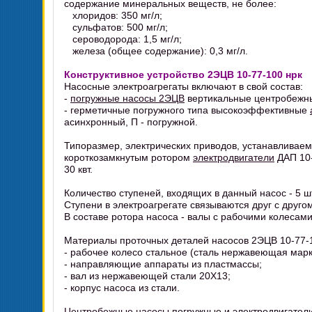
содержание минеральных веществ, не более:
хлоридов: 350 мг/л;
сульфатов: 500 мг/л;
сероводорода: 1,5 мг/л;
железа (общее содержание): 0,3 мг/л.
Конструктивное устройство 2ЭЦВ 10-77-100 нрк
Насосные электроагрегаты включают в свой состав:
-
погружные насосы 2ЭЦВ
вертикальные центробежны
- герметичные погружного типа высокоэффективные
асинхронный, П - погружной.
Типоразмер, электрических приводов, устанавливаем
короткозамкнутым ротором
электродвигатели
ДАП 10-
30 квт.
Количество ступеней, входящих в данный насос - 5 ш
Ступени в электроагрегате связываются друг с друг
В составе ротора насоса - валы с рабочими колесам
Материалы проточных деталей насосов 2ЭЦВ 10-77-1
- рабочее колесо стальное (сталь нержавеющая мар
- направляющие аппараты из пластмассы;
- вал из нержавеющей стали 20Х13;
- корпус насоса из стали.
Центробежные насосы
погружные и электродвигатели