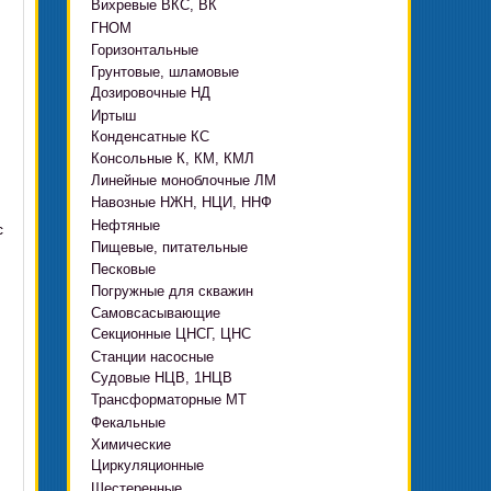
Вихревые ВКС, ВК
ГНОМ
Горизонтальные
Грязевые
Грунтовые, шламовые
Д, 1Д
Ф, Фр
Дозировочные НД
ГРАТ, ГРАК, ГРАР
ЦН
с HMS Control
Иртыш
ВШН
DeLium
Конденсатные КС
ПФ, НФ, ПД
Консольные К, КМ, КМЛ
ЦМЛ
Линейные моноблочные ЛМ
ЦМК
Навозные НЖН, НЦИ, ННФ
Нефтяные
с
ю
Пищевые, питательные
НВ, НВЕ, НДВ
Песковые
ОНЦ, СНЦ
КМC
Погружные для скважин
П, ПР, ПБ, ПК, ПРВП
ЦВК
4(5,6)НК
Самовсасывающие
ЭЦВ Ливнынасос
ППР, ППК вертикальные
ПЭ
КМХ Адонис
Секционные ЦНСГ, ЦНС
АНС
ЭЦВ Промбурвод
Поршневые на пару
Станции насосные
С-569
2ЭЦВ
Судовые НЦВ, 1НЦВ
СУЗ, HMS Control
С-245
БЦП М
Трансформаторные МТ
Автоматические САУ
Фекальные
CRS
Садовые Ингро CAM
Химические
СПА 4
СМ, 1СМ, 2СМ
Циркуляционные
Х
СД, СДВ
Шестеренные