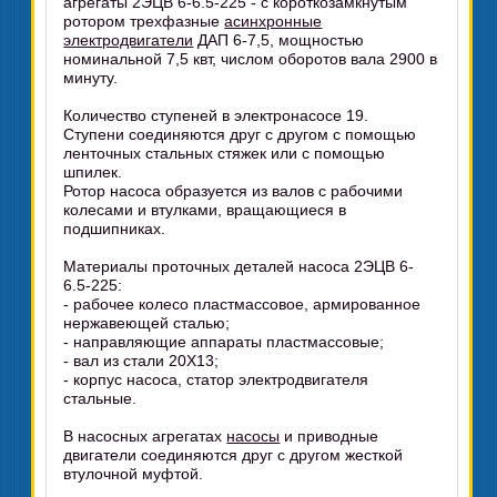
агрегаты 2ЭЦВ 6-6.5-225 - с короткозамкнутым
ротором трехфазные
асинхронные
электродвигатели
ДАП 6-7,5, мощностью
номинальной 7,5 квт, числом оборотов вала 2900 в
минуту.
Количество ступеней в электронасосе 19.
Ступени соединяются друг с другом с помощью
ленточных стальных стяжек или с помощью
шпилек.
Ротор насоса образуется из валов с рабочими
колесами и втулками, вращающиеся в
подшипниках.
Материалы проточных деталей насоса 2ЭЦВ 6-
6.5-225:
- рабочее колесо пластмассовое, армированное
нержавеющей сталью;
- направляющие аппараты пластмассовые;
- вал из стали 20Х13;
- корпус насоса, статор электродвигателя
стальные.
В насосных агрегатах
насосы
и приводные
двигатели соединяются друг с другом жесткой
втулочной муфтой.