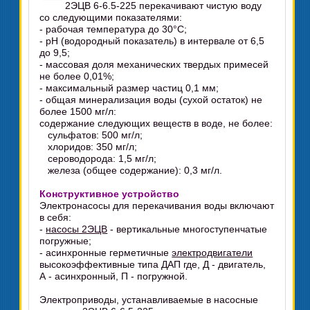
2ЭЦВ 6-6.5-225 перекачивают чистую воду
со следующими показателями:
- рабочая температура до 30°C;
- pH (водородный показатель) в интервале от 6,5
до 9,5;
- массовая доля механических твердых примесей
не более 0,01%;
- максимальный размер частиц 0,1 мм;
- общая минерализация воды (сухой остаток) не
более 1500 мг/л:
содержание следующих веществ в воде, не более:
сульфатов: 500 мг/л;
хлоридов: 350 мг/л;
сероводорода: 1,5 мг/л;
железа (общее содержание): 0,3 мг/л.
Конструктивное устройство
Электронасосы для перекачивания воды включают
в себя:
-
насосы 2ЭЦВ
- вертикальные многоступенчатые
погружные;
- асинхронные герметичные
электродвигатели
высокоэффективные типа ДАП где, Д - двигатель,
А - асинхронный, П - погружной.
Электроприводы, устанавливаемые в насосные