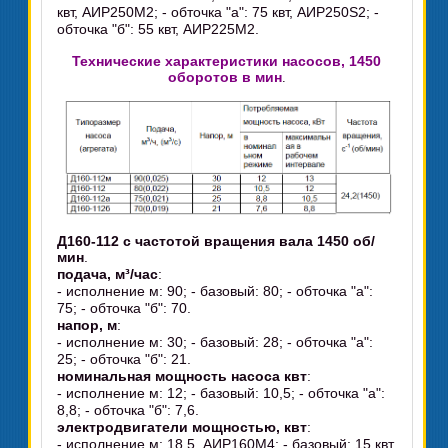
квт, АИР250М2; - обточка "а": 75 квт, АИР250S2; -
обточка "б": 55 квт, АИР225М2.
Технические характеристики насосов, 1450
оборотов в мин
.
Д160-112 c частотой вращения вала 1450 об/
мин
.
подача, м³/час
:
- исполнение м: 90; - базовый: 80; - обточка "а":
75; - обточка "б": 70.
напор, м
:
- исполнение м: 30; - базовый: 28; - обточка "а":
25; - обточка "б": 21.
номинальная мощность насоса квт
:
- исполнение м: 12; - базовый: 10,5; - обточка "а":
8,8; - обточка "б": 7,6.
электродвигатели мощностью, квт
:
- исполнение м: 18,5, АИР160М4; - базовый: 15 квт,