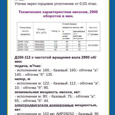
Утечка через торцовое уплотнение от 0,03 л/час.
Технические характеристики насосов, 2900
оборотов в мин.
Д160-112 c частотой вращения вала 2900 об/
мин
.
подача, м³/час
:
- исполнение м: 160; - базовый: 160;- обточка "а":
140; - обточка "б": 135.
напор, м
:
- исполнение м: 122; - базовый: 112; - обточка "а":
10; - обточка "б": 80.
номинальная мощность насоса, квт
:
- исполнение м: 80; - базовый: 75; - обточка "а":
65; - обточка "б": 44.
электродвигатели асинхронные
мощностью,
квт
:
- исполнение м: 110 квт, АИР280S2; - базовый: 90