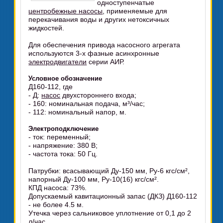
одноступенчатые
центробежные насосы
, применяемые для
перекачивания воды и других нетоксичных
жидкостей.
Для обеспечения привода насосного агрегата
используются 3-х фазные асинхронные
электродвигатели
серии АИР.
Условное обозначение
Д160-112, где
- Д:
насос
двухстороннего входа;
- 160: номинальная подача, м³/час;
- 112: номинальный напор, м.
Электроподключение
- ток: переменный;
- напряжение: 380 В;
- частота тока: 50 Гц.
Патрубки: всасывающий Ду-150 мм, Ру-6 кгс/см²,
напорный Ду-100 мм, Ру-10(16) кгс/см².
КПД насоса: 73%.
Допускаемый кавитационный запас (ДКЗ) Д160-112
- не более 4.5 м.
Утечка через сальниковое уплотнение от 0,1 до 2
л/час.