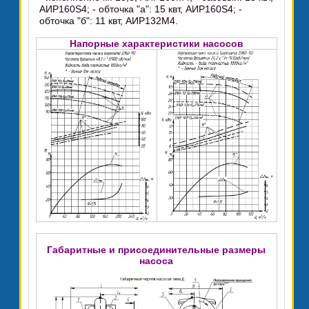
АИР160S4; - обточка "а": 15 квт, АИР160S4; -
обточка "б": 11 квт, АИР132М4.
Напорные характеристики насосов
Габаритные и присоединительные размеры
насоса