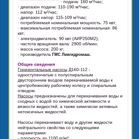
· подача: 160 м³/час;
· диапазон подачи: 110-190 м³/час;
· напор: 112 м³/час;
· диапазон напор: 115-109 м³/час;
· потребляемая номинальная мощность: 75 квт;
· максимальная потребляемая номинальная: 86
квт;
· электродвигатель: 90 квт (АИР250М2);
· частота вращения вала: 2900 об/мин;
· масса насоса: 200 кг;
· производитель
ГМС Ливгидромаш.
Общие сведения
Горизонтальные насосы
Д160-112 -
одноступенчатые с полуспиральным
двусторонним входом перекачиваемой воды к
центробежному рабочему колесу и спиральным
отводом.
Насосы
предназначены для перекачивания воды и
сходных с водой по химической активности и
вязкости жидкостей, а также химически активных
нетоксичных жидкостей.
Насосы перекачивают воду и другие жидкости
нейтрального свойства со следующими
параметрами:
- плотность до 1100 кг/м³;