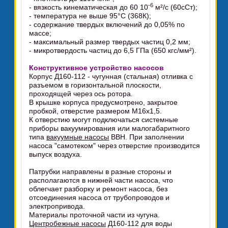
-6
- вязкость кинематическая до 60 10
м²/с (60сСт);
- температура не выше 95°C (368К);
- содержание твердых включений до 0,05% по
массе;
- максимальный размер твердых частиц 0,2 мм;
- микротвердость частиц до 6,5 ГПа (650 кгс/мм²).
Конструктивное устройство насосов
Корпус Д160-112 - чугунная (стальная) отливка с
разъемом в горизонтальной плоскости,
проходящей через ось ротора.
В крышке корпуса предусмотрено, закрытое
пробкой, отверстие размером М16х1,5.
К отверстию могут подключаться системные
приборы вакуумирования или малогабаритного
типа
вакуумные насосы
ВВН. При заполнении
насоса "самотеком" через отверстие производится
выпуск воздуха.
Патрубки направлены в разные стороны и
располагаются в нижней части насоса, что
облегчает разборку и ремонт насоса, без
отсоединения насоса от трубопроводов и
электропривода.
Материалы проточной части из чугуна.
Центробежные насосы
Д160-112 для воды