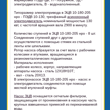
маркировка ПЭДВ где, П - погружной, ЭД -
электродвигатель, В - водонаполненный.
Типоразмер электропривода в ЭЦВ 10-180-205
нро - ПЭДВ 10-130, трехфазный
асинхронный
электродвигатель
номинальной мощностью 130
квт, с частотой вращения вала 2900 в минуту.
Количество ступеней в ЭЦВ 10-180-205 нро - 8 шт.
Соединение ступеней друг с другом
осуществляется с помощью стяжек из стальной
ленты или шпильками.
Ротор насоса образуется за счет вала с рабочими
колесами и втулками, вращающиеся в
резинометаллических подшипниках.
Материалы исполнения:
- рабочее колесо, корпус, направляющие
аппараты насоса - сталь 12Х18Н10Т;
- вал - сталь 20Х13.
В электронасосе ЭЦВ 10-180-205 нро - насос и
электродвигатель соединяются при помощи
жесткой втулочной муфты.
Насос ЭЦВ
оснащается сетчатым фильтром,
защищающим от проникновения в насосную часть
крупных взвешенных примесей из перекачиваемой
воды.