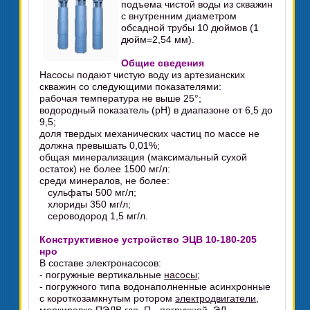
подъема чистой воды из скважин
с внутренним диаметром
обсадной трубы 10 дюймов (1
дюйм=2,54 мм).
Общие сведения
Насосы подают чистую воду из артезианских
скважин со следующими показателями:
рабочая температура не выше 25°;
водородный показатель (рН) в диапазоне от 6,5 до
9,5;
доля твердых механических частиц по массе не
должна превышать 0,01%;
общая минерализация (максимальный сухой
остаток) не более 1500 мг/л:
среди минералов, не более:
сульфаты 500 мг/л;
хлориды 350 мг/л;
сероводород 1,5 мг/л.
Конструктивное устройство ЭЦВ 10-180-205
нро
В составе электронасосов:
- погружные вертикальные
насосы
;
- погружного типа водонаполненные асинхронные
с короткозамкнутым ротором
электродвигатели
,