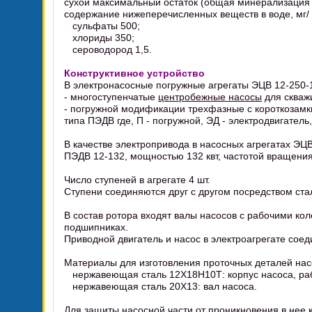
сухой максимальный остаток (общая минерализация в
содержание нижеперечисленных веществ в воде, мг/ 
сульфаты 500;
хлориды 350;
сероводород 1,5.
Конструктивное устройство
В электронасосные погружные агрегаты ЭЦВ 12-250-
- многоступенчатые
центробежные насосы
для скваж
- погружной модификации трехфазные с короткоза
типа ПЭДВ где, П - погружной, ЭД - электродвигатель
В качестве электропривода в насосных агрегатах Э
ПЭДВ 12-132, мощностью 132 квт, частотой вращения
Число ступеней в агрегате 4 шт.
Ступени соединяются друг с другом посредством ста
В состав ротора входят валы насосов с рабочими к
подшипниках.
Приводной двигатель и насос в электроагрегате сое
Материалы для изготовления проточных деталей на
нержавеющая сталь 12Х18Н10Т: корпус насоса, ра
нержавеющая сталь 20Х13: вал насоса.
Для защиты насосной части от проникновения в нее