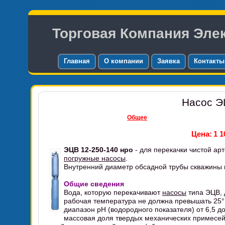
Торговая Компания Эле
Главная
О компании
Заявка
Контакты
Насос Э
Общее
Цена:
1 1
ЭЦВ 12-250-140 нро
- для перекачки чистой ар
погружные насосы
.
Внутренний диаметр обсадной трубы скважины 
Общие сведения
Вода, которую перекачивают
насосы
типа ЭЦВ, 
рабочая температура не должна превышать 25°
диапазон pH (водородного показателя) от 6,5 до
массовая доля твердых механических примесей