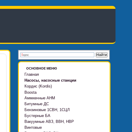
ОСНОВНОЕ МЕНЮ
Главная
Насосы, насосные станции
Кордис (Kordis)
Boosta
Аммиачные АНМ
Boosta-F
Битумные ДС
Boosta-L
Бензиновые 1СВН, 1СЦЛ
Boosta-APD установки
Бустерные БА
Вакуумные АВЗ, ВВН, НВР
Винтовые