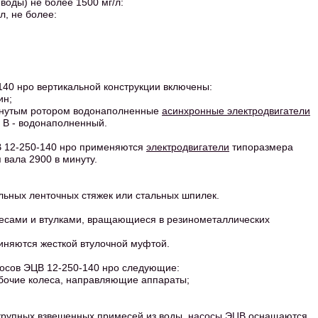
оды) не более 1500 мг/л:
л, не более:
140 нро вертикальной конструкции включены:
ин;
мкнутым ротором водонаполненные
асинхронные электродвигатели
, В - водонаполненный.
ЦВ 12-250-140 нро применяются
электродвигатели
типоразмера
 вала 2900 в минуту.
льных ленточных стяжек или стальных шпилек.
олесами и втулками, вращающиеся в резинометаллических
диняются жесткой втулочной муфтой.
сосов ЭЦВ 12-250-140 нро следующие:
бочие колеса, направляющие аппараты;
 крупных взвешенных примесей из воды,
насосы ЭЦВ
оснащаются