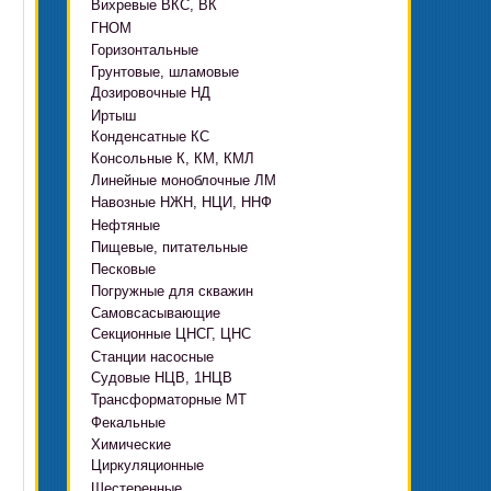
Вихревые ВКС, ВК
ГНОМ
Горизонтальные
Грязевые
Грунтовые, шламовые
Д, 1Д
Ф, Фр
Дозировочные НД
ГРАТ, ГРАК, ГРАР
ЦН
с HMS Control
Иртыш
ВШН
DeLium
Конденсатные КС
ПФ, НФ, ПД
Консольные К, КМ, КМЛ
ЦМЛ
Линейные моноблочные ЛМ
ЦМК
Навозные НЖН, НЦИ, ННФ
Нефтяные
Пищевые, питательные
НВ, НВЕ, НДВ
Песковые
ОНЦ, СНЦ
КМC
Погружные для скважин
П, ПР, ПБ, ПК, ПРВП
ЦВК
4(5,6)НК
Самовсасывающие
ЭЦВ Ливнынасос
ППР, ППК вертикальные
ПЭ
КМХ Адонис
Секционные ЦНСГ, ЦНС
АНС
ЭЦВ Промбурвод
Поршневые на пару
Станции насосные
С-569
2ЭЦВ
Судовые НЦВ, 1НЦВ
СУЗ, HMS Control
С-245
БЦП М
Трансформаторные МТ
Автоматические САУ
Фекальные
CRS
Садовые Ингро CAM
Химические
СПА 4
СМ, 1СМ, 2СМ
Циркуляционные
Х
СД, СДВ
Шестеренные