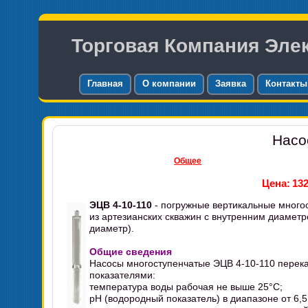
Торговая Компания Эле
Главная
О компании
Заявка
Контакты
Насо
Общее
Цена:
132
ЭЦВ 4-10-110
- погружные вертикальные много
из артезианских скважин с внутренним диамет
диаметр).
Общие сведения
Насосы многоступенчатые ЭЦВ 4-10-110 перека
показателями:
температура воды рабочая не выше 25°C;
pH (водородный показатель) в диапазоне от 6,5 