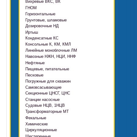
Вихревые ВКС, ВК
ГНОМ
Горизонтальные
Грязевые
Грунтовые, шламовые
Д, 1Д
Ф, Фр
Дозировочные НД
ГРАТ, ГРАК, ГРАР
ЦН
с HMS Control
Иртыш
ВШН
DeLium
Конденсатные КС
ПФ, НФ, ПД
Консольные К, КМ, КМЛ
ЦМЛ
Линейные моноблочные ЛМ
ЦМК
Навозные НЖН, НЦИ, ННФ
Нефтяные
Пищевые, питательные
НВ, НВЕ, НДВ
Песковые
ОНЦ, СНЦ
КМC
Погружные для скважин
П, ПР, ПБ, ПК, ПРВП
ЦВК
4(5,6)НК
Самовсасывающие
ЭЦВ Ливнынасос
ППР, ППК вертикальные
ПЭ
КМХ Адонис
Секционные ЦНСГ, ЦНС
АНС
ЭЦВ Промбурвод
Поршневые на пару
Станции насосные
С-569
2ЭЦВ
Судовые НЦВ, 1НЦВ
СУЗ, HMS Control
С-245
БЦП М
Трансформаторные МТ
Автоматические САУ
Фекальные
CRS
Садовые Ингро CAM
Химические
СПА 4
СМ, 1СМ, 2СМ
Циркуляционные
Х
СД, СДВ
Шестеренные