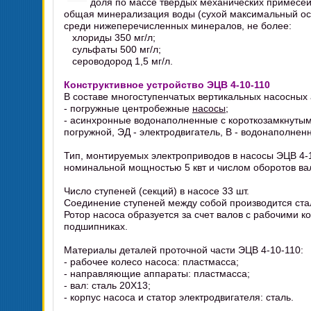
доля по массе твердых механических примесей
общая минерализация воды (сухой максимальный ост
среди нижеперечисленных минералов, не более:
хлориды 350 мг/л;
сульфаты 500 мг/л;
сероводород 1,5 мг/л.
Конструктивное устройство ЭЦВ 4-10-110
В составе многоступенчатых вертикальных насосных 
- погружные центробежные
насосы
;
- асинхронные водонаполненные с короткозамкнуты
погружной, ЭД - электродвигатель, В - водонаполнен
Тип, монтируемых электроприводов в насосы ЭЦВ 4-
номинальной мощностью 5 квт и числом оборотов вал
Число ступеней (секций) в насосе 33 шт.
Соединение ступеней между собой производится ст
Ротор насоса образуется за счет валов с рабочими 
подшипниках.
Материалы деталей проточной части ЭЦВ 4-10-110:
- рабочее колесо насоса: пластмасса;
- направляющие аппараты: пластмасса;
- вал: сталь 20Х13;
- корпус насоса и статор электродвигателя: сталь.