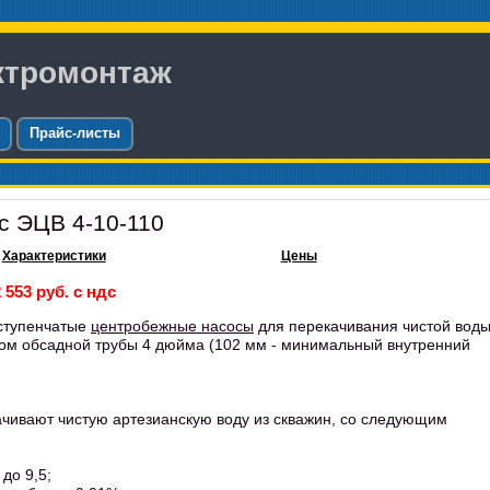
ктромонтаж
Прайс-листы
с ЭЦВ 4-10-110
Характеристики
Цены
 553 руб. с ндс
ступенчатые
центробежные насосы
для перекачивания чистой вод
ром обсадной трубы 4 дюйма (102 мм - минимальный внутренний
чивают чистую артезианскую воду из скважин, со следующим
до 9,5;