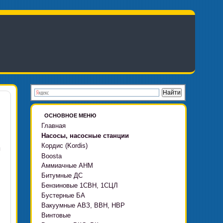
ОСНОВНОЕ МЕНЮ
Главная
Насосы, насосные станции
Кордис (Kordis)
ы
Boosta
Аммиачные АНМ
Boosta-F
Битумные ДС
Boosta-L
Бензиновые 1СВН, 1СЦЛ
Boosta-APD установки
Бустерные БА
Вакуумные АВЗ, ВВН, НВР
Винтовые