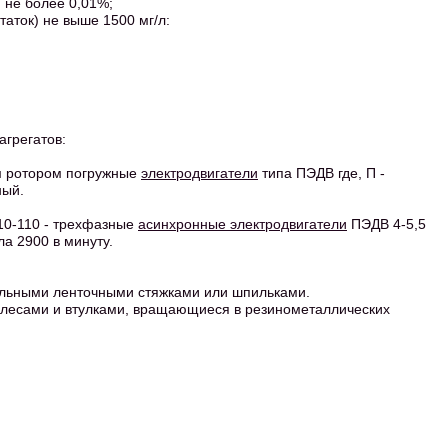
 не более 0,01%;
аток) не выше 1500 мг/л:
агрегатов:
м ротором погружные
электродвигатели
типа ПЭДВ где, П -
ный.
10-110 - трехфазные
асинхронные электродвигатели
ПЭДВ 4-5,5
а 2900 в минуту.
альными ленточными стяжками или шпильками.
колесами и втулками, вращающиеся в резинометаллических