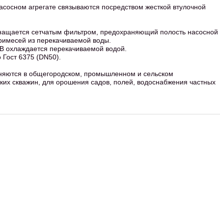
асосном агрегате связываются посредством жесткой втулочной
снащается сетчатым фильтром, предохраняющий полость насосной
примесей из перекачиваемой воды.
В охлаждается перекачиваемой водой.
 Гост 6375 (DN50).
няются в общегородском, промышленном и сельском
ких скважин, для орошения садов, полей, водоснабжения частных