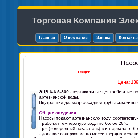
Торговая Компания Эле
Главная
О компании
Заявка
Контакты
Насос
Общее
Цена:
136
ЭЦВ 6-6.5-300
- вертикальные центробежные п
артезианской воды.
Внутренний диаметр обсадной трубы скважины 
Общие сведения
Насосы подают артезианскую воду, соответст
- рабочая температура воды не более 25°C;
- pH (водородный показатель) в интервале от 6 д
- долевое содержание по массе твердых механи