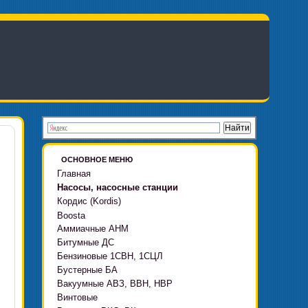
ОСНОВНОЕ МЕНЮ
Главная
Насосы, насосные станции
Кордис (Kordis)
Boosta
Аммиачные АНМ
Boosta-F
Битумные ДС
Boosta-L
Бензиновые 1СВН, 1СЦЛ
Boosta-APD установки
Бустерные БА
Вакуумные АВЗ, ВВН, НВР
Винтовые