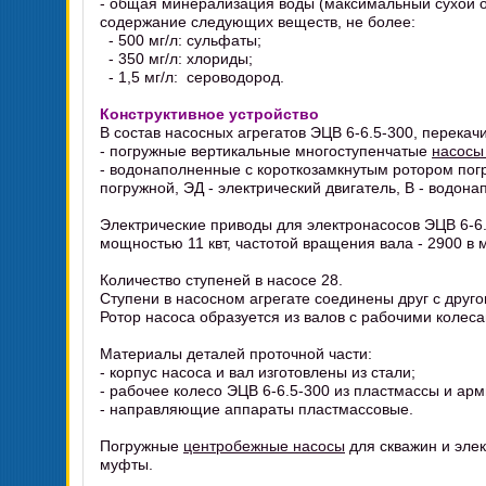
- общая минерализация воды (максимальный сухой ос
содержание следующих веществ, не более:
- 500 мг/л: сульфаты;
- 350 мг/л: хлориды;
- 1,5 мг/л: сероводород.
Конструктивное устройство
В состав насосных агрегатов ЭЦВ 6-6.5-300, перекач
- погружные вертикальные многоступенчатые
насосы
- водонаполненные с короткозамкнутым ротором по
погружной, ЭД - электрический двигатель, В - водон
Электрические приводы для электронасосов ЭЦВ 6-6
мощностью 11 квт, частотой вращения вала - 2900 в 
Количество ступеней в насосе 28.
Ступени в насосном агрегате соединены друг с дру
Ротор насоса образуется из валов с рабочими коле
Материалы деталей проточной части:
- корпус насоса и вал изготовлены из стали;
- рабочее колесо ЭЦВ 6-6.5-300 из пластмассы и а
- направляющие аппараты пластмассовые.
Погружные
центробежные насосы
для скважин и эле
муфты.