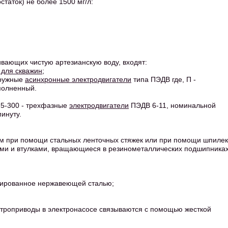
таток) не более 1500 мг/л:
ивающих чистую артезианскую воду, входят:
 для скважин
;
гружные
асинхронные электродвигатели
типа ПЭДВ где, П -
аполненный.
.5-300 - трехфазные
электродвигатели
ПЭДВ 6-11, номинальной
минуту.
гом при помощи стальных ленточных стяжек или при помощи шпилек
сами и втулками, вращающиеся в резинометаллических подшипниках
рмированное нержавеющей сталью;
ктроприводы в электронасосе связываются с помощью жесткой