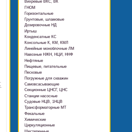
Вихревые ВКС, ВК
ГНОМ
Горизонтальные
Грязевые
Грунтовые, шламовые
Д, 1Д
Ф, Фр
Дозировочные НД
ГРАТ, ГРАК, ГРАР
ЦН
с HMS Control
Иртыш
ВШН
DeLium
Конденсатные КС
ПФ, НФ, ПД
Консольные К, КМ, КМЛ
ЦМЛ
Линейные моноблочные ЛМ
ЦМК
Навозные НЖН, НЦИ, ННФ
Нефтяные
Пищевые, питательные
НВ, НВЕ, НДВ
Песковые
ОНЦ, СНЦ
КМC
Погружные для скважин
П, ПР, ПБ, ПК, ПРВП
ЦВК
.
4(5,6)НК
Самовсасывающие
ЭЦВ Ливнынасос
.
ППР, ППК вертикальные
ПЭ
КМХ Адонис
Секционные ЦНСГ, ЦНС
АНС
ЭЦВ Промбурвод
Поршневые на пару
Станции насосные
С-569
2ЭЦВ
Судовые НЦВ, 1НЦВ
СУЗ, HMS Control
С-245
БЦП М
Трансформаторные МТ
Автоматические САУ
Фекальные
CRS
Садовые Ингро CAM
Химические
СПА 4
СМ, 1СМ, 2СМ
Циркуляционные
Х
СД, СДВ
Шестеренные