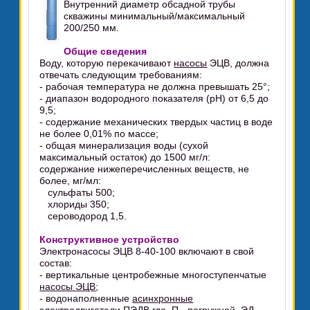
Внутренний диаметр обсадной трубы
скважины минимальный/максимальный
200/250 мм.
Общие сведения
Воду, которую перекачивают
насосы
ЭЦВ, должна
отвечать следующим требованиям:
- рабочая температура не должна превышать 25°;
- диапазон водородного показателя (pH) от 6,5 до
9,5;
- содержание механических твердых частиц в воде
не более 0,01% по массе;
- общая минерализация воды (сухой
максимальный остаток) до 1500 мг/л:
содержание нижеперечисленных веществ, не
более, мг/мл:
сульфаты 500;
хлориды 350;
сероводород 1,5.
Конструктивное устройство
Электронасосы ЭЦВ 8-40-100 включают в свой
состав:
- вертикальные центробежные многоступенчатые
насосы ЭЦВ
;
- водонаполненные
асинхронные