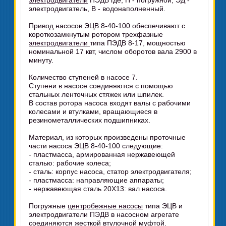
электродвигатели
ПЭДВ где, П - погружной, ЭД -
электродвигатель, В - водонаполненный.
Привод насосов ЭЦВ 8-40-100 обеспечивают с
короткозамкнутым ротором трехфазные
электродвигатели
типа ПЭДВ 8-17, мощностью
номинальной 17 квт, числом оборотов вала 2900 в
минуту.
Количество ступеней в насосе 7.
Ступени в насосе соединяются с помощью
стальных ленточных стяжек или шпилек.
В состав ротора насоса входят валы с рабочими
колесами и втулками, вращающиеся в
резинометаллических подшипниках.
Материал, из которых произведены проточные
части насоса ЭЦВ 8-40-100 следующие:
- пластмасса, армированная нержавеющей
сталью: рабочие колеса;
- сталь: корпус насоса, статор электродвигателя;
- пластмасса: направляющие аппараты;
- нержавеющая сталь 20Х13: вал насоса.
Погружные
центробежные насосы
типа ЭЦВ и
электродвигатели ПЭДВ в насосном агрегате
соединяются жесткой втулочной муфтой.