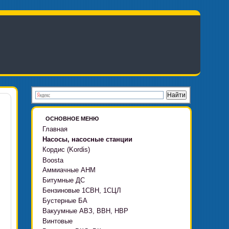
ОСНОВНОЕ МЕНЮ
Главная
Насосы, насосные станции
Кордис (Kordis)
Boosta
Аммиачные АНМ
Boosta-F
Битумные ДС
Boosta-L
Бензиновые 1СВН, 1СЦЛ
Boosta-APD установки
Бустерные БА
Вакуумные АВЗ, ВВН, НВР
Винтовые