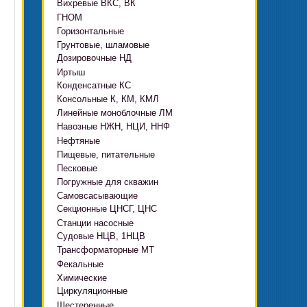
Вихревые ВКС, ВК
ГНОМ
Горизонтальные
Грязевые
Грунтовые, шламовые
Д, 1Д
Ф, Фр
Дозировочные НД
ГРАТ, ГРАК, ГРАР
ЦН
с HMS Control
Иртыш
ВШН
DeLium
Конденсатные КС
ПФ, НФ, ПД
Консольные К, КМ, КМЛ
ЦМЛ
Линейные моноблочные ЛМ
ЦМК
Навозные НЖН, НЦИ, ННФ
Нефтяные
Пищевые, питательные
НВ, НВЕ, НДВ
Песковые
ОНЦ, СНЦ
КМC
Погружные для скважин
П, ПР, ПБ, ПК, ПРВП
ЦВК
4(5,6)НК
Самовсасывающие
ЭЦВ Ливнынасос
ППР, ППК вертикальные
ПЭ
КМХ Адонис
Секционные ЦНСГ, ЦНС
АНС
ЭЦВ Промбурвод
Поршневые на пару
Станции насосные
С-569
2ЭЦВ
Судовые НЦВ, 1НЦВ
СУЗ, HMS Control
С-245
БЦП М
Трансформаторные МТ
Автоматические САУ
Фекальные
CRS
Садовые Ингро CAM
Химические
СПА 4
СМ, 1СМ, 2СМ
Циркуляционные
Х
СД, СДВ
Шестеренные