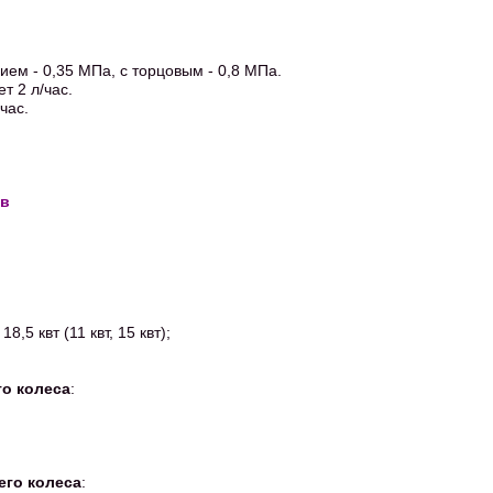
ем - 0,35 МПа, с торцовым - 0,8 МПа.
т 2 л/час.
час.
ов
18,5 квт (11 квт, 15 квт);
.
го колеса
:
его колеса
: