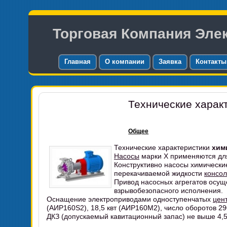
Торговая Компания Эле
Главная
О компании
Заявка
Контакты
Технические харак
Общее
Технические характеристики
хим
Насосы
марки Х применяются для
Конструктивно насосы химически
перекачиваемой жидкости
консо
Привод насосных агрегатов осу
взрывобезопасного исполнения.
Оснащение электроприводами одноступенчатых
цен
(
АИР160S2
), 18,5 квт (
АИР160М2
), число оборотов 29
ДКЗ (допускаемый кавитационный запас) не выше 4,5