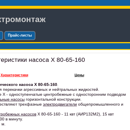
ктромонтаж
Прайс-листы
теристики насоса Х 80-65-160
Характеристики
Цены
ического насоса Х 80-65-160
.
 перекачки агрессивных и нейтральных жидкостей.
е Х - одноступенчатые центробежные с односторонним подводом
льные насосы
горизонтальной конструкции.
ществляют трехфазные
электродвигатели
общепромышленного и
тробежных насосов
Х 80-65-160 - 11 квт (
АИР132М2
), 15 квт
00 в минуту.
 м.