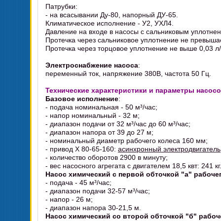
Патрубки:
- на всасывании Ду-80, напорный ДУ-65.
Климатическое исполнение - У2, УХЛ4.
Давление на входе в насосы с сальниковым уплотнени
Протечка через сальниковое уплотнение не превышае
Протечка через торцовое уплотнение не выше 0,03 л/
Электроснабжение насоса
:
переменный ток, напряжение 380В, частота 50 Гц.
Технические характеристики и параметры насос
Базовое исполнение
:
- подача номинальная - 50 м³/час;
- напор номинальный - 32 м;
- диапазон подачи от 32 м³/час до 60 м³/час;
- диапазон напора от 39 до 27 м;
- номинальный диаметр рабочего колеса 160 мм;
- привод Х 80-65-160:
асинхронный электродвигатель
- количество оборотов 2900 в минуту;
- вес насосного агрегата с двигателем 18,5 квт: 241 кг
Насос химический с первой обточкой "а" рабоче
- подача - 45 м³/час;
- диапазон подачи 32-57 м³/час;
- напор - 26 м;
- диапазон напора 30-21,5 м.
Насос химический со второй обточкой "б" рабоч