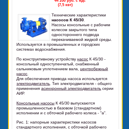
44 200 руб. с ндс
(7,5 квт)
Технические характеристики
насосов К 45/30
.
Насосы консольные с рабочим
колесом закрытого типа
одностороннего подвода
перекачиваемой жидкой среды.
Используется в промышленных и городских
системах водоснабжения.
По конструктивному устройству
насос
К 45/30 -
консольный одноступенчатый, снабженный
сальниковым уплотнением вала,
центробежный
насос
.
Для обеспечения привода насоса используется
электродвигатель
. Тип электродвигателя - общего
применения
асинхронный электродвигатель
серии
АИР.
Консольные насосы
К 45/30 выпускаются
промышленностью в базовом (стандартном)
исполнении и с обточкой рабочего колеса - "а".
Рис. 1: напорные характеристики насосов
стандартного исполнения, с обточкой рабочего