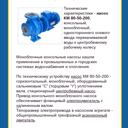
Технические
характеристики -
насос
КМ 80-50-200
,
консольный,
моноблочный,
одностороннего осевого
ввода перекачиваемой
воды к центробежному
рабочему колесу.
Моноблочные консольные насосы нашли
применение в промышленных и городских
системах водоснабжения и отопления.
По техническому устройству
насос
КМ 80-50-200 -
горизонтальный, моноблочный, оборудованный
сальниковым "С" (торцовым "т") уплотнением
вала, стационарный
центробежный насос
.
Привод консольного моноблочного насоса
обеспечивает фланцевый
электродвигатель
с
удлиненным валом.
Типоразмер электропривода в насосном агрегате -
общепромышленный трехфазный
асинхронный
двигатель
.